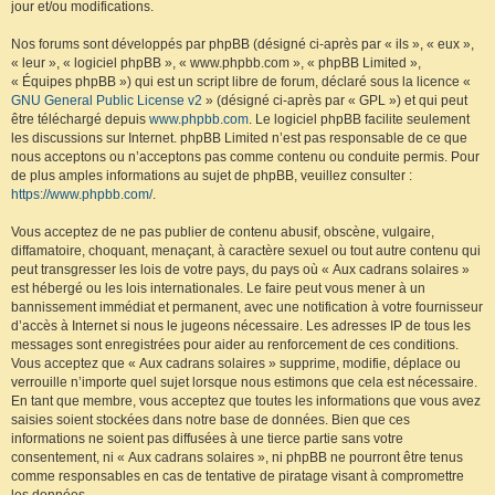
jour et/ou modifications.
Nos forums sont développés par phpBB (désigné ci-après par « ils », « eux »,
« leur », « logiciel phpBB », « www.phpbb.com », « phpBB Limited »,
« Équipes phpBB ») qui est un script libre de forum, déclaré sous la licence «
GNU General Public License v2
» (désigné ci-après par « GPL ») et qui peut
être téléchargé depuis
www.phpbb.com
. Le logiciel phpBB facilite seulement
les discussions sur Internet. phpBB Limited n’est pas responsable de ce que
nous acceptons ou n’acceptons pas comme contenu ou conduite permis. Pour
de plus amples informations au sujet de phpBB, veuillez consulter :
https://www.phpbb.com/
.
Vous acceptez de ne pas publier de contenu abusif, obscène, vulgaire,
diffamatoire, choquant, menaçant, à caractère sexuel ou tout autre contenu qui
peut transgresser les lois de votre pays, du pays où « Aux cadrans solaires »
est hébergé ou les lois internationales. Le faire peut vous mener à un
bannissement immédiat et permanent, avec une notification à votre fournisseur
d’accès à Internet si nous le jugeons nécessaire. Les adresses IP de tous les
messages sont enregistrées pour aider au renforcement de ces conditions.
Vous acceptez que « Aux cadrans solaires » supprime, modifie, déplace ou
verrouille n’importe quel sujet lorsque nous estimons que cela est nécessaire.
En tant que membre, vous acceptez que toutes les informations que vous avez
saisies soient stockées dans notre base de données. Bien que ces
informations ne soient pas diffusées à une tierce partie sans votre
consentement, ni « Aux cadrans solaires », ni phpBB ne pourront être tenus
comme responsables en cas de tentative de piratage visant à compromettre