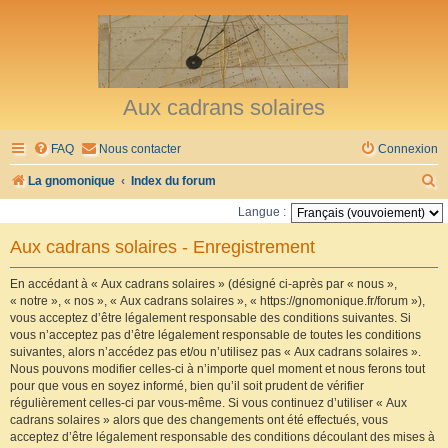
Aux cadrans solaires
FAQ
Nous contacter
Connexion
R
La gnomonique
Index du forum
e
Langue :
c
Aux cadrans solaires - Enregistrement
h
e
En accédant à « Aux cadrans solaires » (désigné ci-après par « nous »,
« notre », « nos », « Aux cadrans solaires », « https://gnomonique.fr/forum »),
r
vous acceptez d’être légalement responsable des conditions suivantes. Si
vous n’acceptez pas d’être légalement responsable de toutes les conditions
c
suivantes, alors n’accédez pas et/ou n’utilisez pas « Aux cadrans solaires ».
h
Nous pouvons modifier celles-ci à n’importe quel moment et nous ferons tout
pour que vous en soyez informé, bien qu’il soit prudent de vérifier
e
régulièrement celles-ci par vous-même. Si vous continuez d’utiliser « Aux
r
cadrans solaires » alors que des changements ont été effectués, vous
acceptez d’être légalement responsable des conditions découlant des mises à