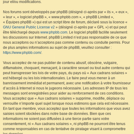
jour et/ou modifications.
Nos forums sont développés par phpBB (désigné ci-après par « ils », « eux »,
« leur », « logiciel phpBB », « www.phpbb.com », « phpBB Limited »,
« Équipes phpBB ») qui est un script libre de forum, déclaré sous la licence «
GNU General Public License v2
» (désigné ci-après par « GPL ») et qui peut
être téléchargé depuis
www.phpbb.com
. Le logiciel phpBB facilite seulement
les discussions sur Internet. phpBB Limited n’est pas responsable de ce que
nous acceptons ou n’acceptons pas comme contenu ou conduite permis. Pour
de plus amples informations au sujet de phpBB, veuillez consulter :
https://www.phpbb.com/
.
Vous acceptez de ne pas publier de contenu abusif, obscène, vulgaire,
diffamatoire, choquant, menaçant, à caractère sexuel ou tout autre contenu qui
peut transgresser les lois de votre pays, du pays où « Aux cadrans solaires »
est hébergé ou les lois internationales. Le faire peut vous mener à un
bannissement immédiat et permanent, avec une notification à votre fournisseur
d’accès à Internet si nous le jugeons nécessaire. Les adresses IP de tous les
messages sont enregistrées pour aider au renforcement de ces conditions.
Vous acceptez que « Aux cadrans solaires » supprime, modifie, déplace ou
verrouille n’importe quel sujet lorsque nous estimons que cela est nécessaire.
En tant que membre, vous acceptez que toutes les informations que vous avez
saisies soient stockées dans notre base de données. Bien que ces
informations ne soient pas diffusées à une tierce partie sans votre
consentement, ni « Aux cadrans solaires », ni phpBB ne pourront être tenus
comme responsables en cas de tentative de piratage visant à compromettre