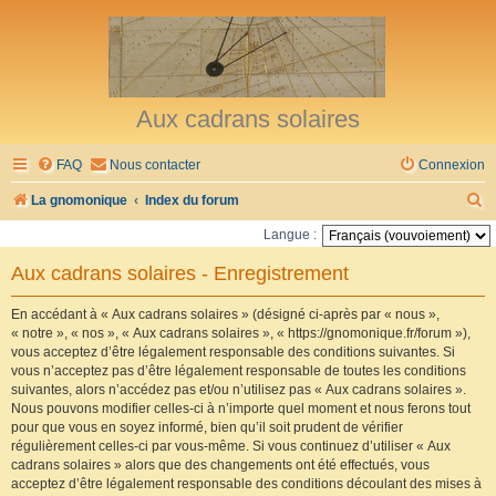
Aux cadrans solaires
FAQ
Nous contacter
Connexion
R
La gnomonique
Index du forum
e
Langue :
c
Aux cadrans solaires - Enregistrement
h
e
En accédant à « Aux cadrans solaires » (désigné ci-après par « nous »,
« notre », « nos », « Aux cadrans solaires », « https://gnomonique.fr/forum »),
r
vous acceptez d’être légalement responsable des conditions suivantes. Si
vous n’acceptez pas d’être légalement responsable de toutes les conditions
c
suivantes, alors n’accédez pas et/ou n’utilisez pas « Aux cadrans solaires ».
h
Nous pouvons modifier celles-ci à n’importe quel moment et nous ferons tout
pour que vous en soyez informé, bien qu’il soit prudent de vérifier
e
régulièrement celles-ci par vous-même. Si vous continuez d’utiliser « Aux
r
cadrans solaires » alors que des changements ont été effectués, vous
acceptez d’être légalement responsable des conditions découlant des mises à