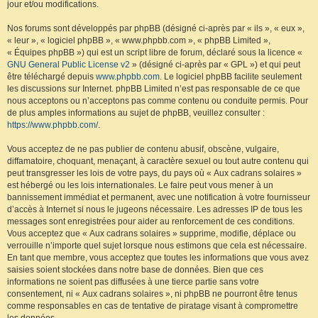
jour et/ou modifications.
Nos forums sont développés par phpBB (désigné ci-après par « ils », « eux »,
« leur », « logiciel phpBB », « www.phpbb.com », « phpBB Limited »,
« Équipes phpBB ») qui est un script libre de forum, déclaré sous la licence «
GNU General Public License v2
» (désigné ci-après par « GPL ») et qui peut
être téléchargé depuis
www.phpbb.com
. Le logiciel phpBB facilite seulement
les discussions sur Internet. phpBB Limited n’est pas responsable de ce que
nous acceptons ou n’acceptons pas comme contenu ou conduite permis. Pour
de plus amples informations au sujet de phpBB, veuillez consulter :
https://www.phpbb.com/
.
Vous acceptez de ne pas publier de contenu abusif, obscène, vulgaire,
diffamatoire, choquant, menaçant, à caractère sexuel ou tout autre contenu qui
peut transgresser les lois de votre pays, du pays où « Aux cadrans solaires »
est hébergé ou les lois internationales. Le faire peut vous mener à un
bannissement immédiat et permanent, avec une notification à votre fournisseur
d’accès à Internet si nous le jugeons nécessaire. Les adresses IP de tous les
messages sont enregistrées pour aider au renforcement de ces conditions.
Vous acceptez que « Aux cadrans solaires » supprime, modifie, déplace ou
verrouille n’importe quel sujet lorsque nous estimons que cela est nécessaire.
En tant que membre, vous acceptez que toutes les informations que vous avez
saisies soient stockées dans notre base de données. Bien que ces
informations ne soient pas diffusées à une tierce partie sans votre
consentement, ni « Aux cadrans solaires », ni phpBB ne pourront être tenus
comme responsables en cas de tentative de piratage visant à compromettre