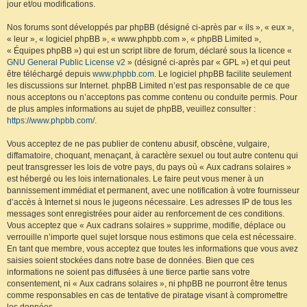
jour et/ou modifications.
Nos forums sont développés par phpBB (désigné ci-après par « ils », « eux »,
« leur », « logiciel phpBB », « www.phpbb.com », « phpBB Limited »,
« Équipes phpBB ») qui est un script libre de forum, déclaré sous la licence «
GNU General Public License v2
» (désigné ci-après par « GPL ») et qui peut
être téléchargé depuis
www.phpbb.com
. Le logiciel phpBB facilite seulement
les discussions sur Internet. phpBB Limited n’est pas responsable de ce que
nous acceptons ou n’acceptons pas comme contenu ou conduite permis. Pour
de plus amples informations au sujet de phpBB, veuillez consulter :
https://www.phpbb.com/
.
Vous acceptez de ne pas publier de contenu abusif, obscène, vulgaire,
diffamatoire, choquant, menaçant, à caractère sexuel ou tout autre contenu qui
peut transgresser les lois de votre pays, du pays où « Aux cadrans solaires »
est hébergé ou les lois internationales. Le faire peut vous mener à un
bannissement immédiat et permanent, avec une notification à votre fournisseur
d’accès à Internet si nous le jugeons nécessaire. Les adresses IP de tous les
messages sont enregistrées pour aider au renforcement de ces conditions.
Vous acceptez que « Aux cadrans solaires » supprime, modifie, déplace ou
verrouille n’importe quel sujet lorsque nous estimons que cela est nécessaire.
En tant que membre, vous acceptez que toutes les informations que vous avez
saisies soient stockées dans notre base de données. Bien que ces
informations ne soient pas diffusées à une tierce partie sans votre
consentement, ni « Aux cadrans solaires », ni phpBB ne pourront être tenus
comme responsables en cas de tentative de piratage visant à compromettre