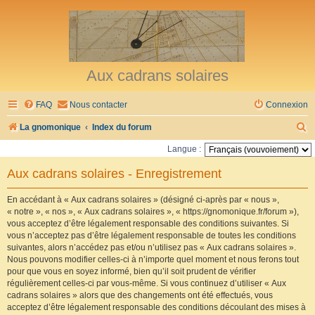
Aux cadrans solaires
FAQ
Nous contacter
Connexion
R
La gnomonique
Index du forum
e
Langue :
c
Aux cadrans solaires - Enregistrement
h
e
En accédant à « Aux cadrans solaires » (désigné ci-après par « nous »,
« notre », « nos », « Aux cadrans solaires », « https://gnomonique.fr/forum »),
r
vous acceptez d’être légalement responsable des conditions suivantes. Si
vous n’acceptez pas d’être légalement responsable de toutes les conditions
c
suivantes, alors n’accédez pas et/ou n’utilisez pas « Aux cadrans solaires ».
h
Nous pouvons modifier celles-ci à n’importe quel moment et nous ferons tout
pour que vous en soyez informé, bien qu’il soit prudent de vérifier
e
régulièrement celles-ci par vous-même. Si vous continuez d’utiliser « Aux
r
cadrans solaires » alors que des changements ont été effectués, vous
acceptez d’être légalement responsable des conditions découlant des mises à