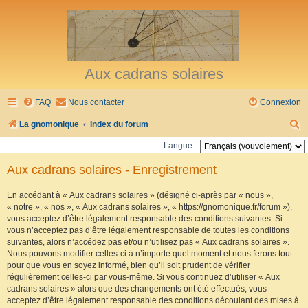
Aux cadrans solaires
FAQ
Nous contacter
Connexion
R
La gnomonique
Index du forum
e
Langue :
c
Aux cadrans solaires - Enregistrement
h
e
En accédant à « Aux cadrans solaires » (désigné ci-après par « nous »,
« notre », « nos », « Aux cadrans solaires », « https://gnomonique.fr/forum »),
r
vous acceptez d’être légalement responsable des conditions suivantes. Si
vous n’acceptez pas d’être légalement responsable de toutes les conditions
c
suivantes, alors n’accédez pas et/ou n’utilisez pas « Aux cadrans solaires ».
h
Nous pouvons modifier celles-ci à n’importe quel moment et nous ferons tout
pour que vous en soyez informé, bien qu’il soit prudent de vérifier
e
régulièrement celles-ci par vous-même. Si vous continuez d’utiliser « Aux
r
cadrans solaires » alors que des changements ont été effectués, vous
acceptez d’être légalement responsable des conditions découlant des mises à