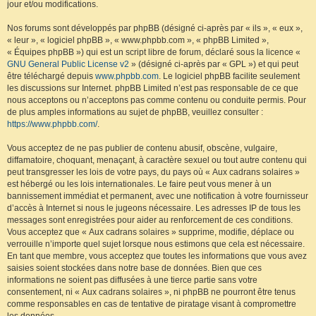
jour et/ou modifications.
Nos forums sont développés par phpBB (désigné ci-après par « ils », « eux »,
« leur », « logiciel phpBB », « www.phpbb.com », « phpBB Limited »,
« Équipes phpBB ») qui est un script libre de forum, déclaré sous la licence «
GNU General Public License v2
» (désigné ci-après par « GPL ») et qui peut
être téléchargé depuis
www.phpbb.com
. Le logiciel phpBB facilite seulement
les discussions sur Internet. phpBB Limited n’est pas responsable de ce que
nous acceptons ou n’acceptons pas comme contenu ou conduite permis. Pour
de plus amples informations au sujet de phpBB, veuillez consulter :
https://www.phpbb.com/
.
Vous acceptez de ne pas publier de contenu abusif, obscène, vulgaire,
diffamatoire, choquant, menaçant, à caractère sexuel ou tout autre contenu qui
peut transgresser les lois de votre pays, du pays où « Aux cadrans solaires »
est hébergé ou les lois internationales. Le faire peut vous mener à un
bannissement immédiat et permanent, avec une notification à votre fournisseur
d’accès à Internet si nous le jugeons nécessaire. Les adresses IP de tous les
messages sont enregistrées pour aider au renforcement de ces conditions.
Vous acceptez que « Aux cadrans solaires » supprime, modifie, déplace ou
verrouille n’importe quel sujet lorsque nous estimons que cela est nécessaire.
En tant que membre, vous acceptez que toutes les informations que vous avez
saisies soient stockées dans notre base de données. Bien que ces
informations ne soient pas diffusées à une tierce partie sans votre
consentement, ni « Aux cadrans solaires », ni phpBB ne pourront être tenus
comme responsables en cas de tentative de piratage visant à compromettre