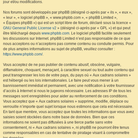
jour et/ou modifications.
Nos forums sont développés par phpBB (désigné ci-après par « ils », « eux »,
« leur », « logiciel phpBB », « www.phpbb.com », « phpBB Limited »,
« Équipes phpBB ») qui est un script libre de forum, déclaré sous la licence «
GNU General Public License v2
» (désigné ci-après par « GPL ») et qui peut
être téléchargé depuis
www.phpbb.com
. Le logiciel phpBB facilite seulement
les discussions sur Internet. phpBB Limited n’est pas responsable de ce que
nous acceptons ou n’acceptons pas comme contenu ou conduite permis. Pour
de plus amples informations au sujet de phpBB, veuillez consulter :
https://www.phpbb.com/
.
Vous acceptez de ne pas publier de contenu abusif, obscène, vulgaire,
diffamatoire, choquant, menaçant, à caractère sexuel ou tout autre contenu qui
peut transgresser les lois de votre pays, du pays où « Aux cadrans solaires »
est hébergé ou les lois internationales. Le faire peut vous mener à un
bannissement immédiat et permanent, avec une notification à votre fournisseur
d’accès à Internet si nous le jugeons nécessaire. Les adresses IP de tous les
messages sont enregistrées pour aider au renforcement de ces conditions.
Vous acceptez que « Aux cadrans solaires » supprime, modifie, déplace ou
verrouille n’importe quel sujet lorsque nous estimons que cela est nécessaire.
En tant que membre, vous acceptez que toutes les informations que vous avez
saisies soient stockées dans notre base de données. Bien que ces
informations ne soient pas diffusées à une tierce partie sans votre
consentement, ni « Aux cadrans solaires », ni phpBB ne pourront être tenus
comme responsables en cas de tentative de piratage visant à compromettre