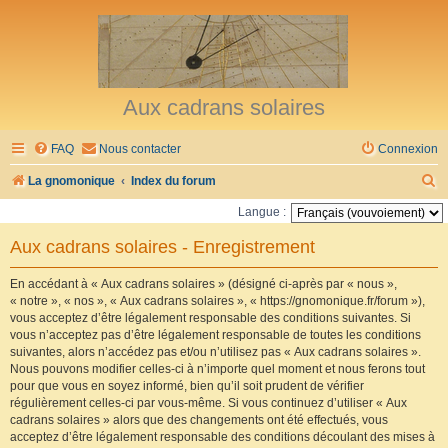
Aux cadrans solaires
FAQ
Nous contacter
Connexion
R
La gnomonique
Index du forum
e
Langue :
c
Aux cadrans solaires - Enregistrement
h
e
En accédant à « Aux cadrans solaires » (désigné ci-après par « nous »,
« notre », « nos », « Aux cadrans solaires », « https://gnomonique.fr/forum »),
r
vous acceptez d’être légalement responsable des conditions suivantes. Si
vous n’acceptez pas d’être légalement responsable de toutes les conditions
c
suivantes, alors n’accédez pas et/ou n’utilisez pas « Aux cadrans solaires ».
h
Nous pouvons modifier celles-ci à n’importe quel moment et nous ferons tout
pour que vous en soyez informé, bien qu’il soit prudent de vérifier
e
régulièrement celles-ci par vous-même. Si vous continuez d’utiliser « Aux
r
cadrans solaires » alors que des changements ont été effectués, vous
acceptez d’être légalement responsable des conditions découlant des mises à