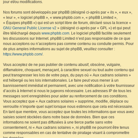
jour et/ou modifications.
Nos forums sont développés par phpBB (désigné ci-après par « ils », « eux »,
« leur », « logiciel phpBB », « www.phpbb.com », « phpBB Limited »,
« Équipes phpBB ») qui est un script libre de forum, déclaré sous la licence «
GNU General Public License v2
» (désigné ci-après par « GPL ») et qui peut
être téléchargé depuis
www.phpbb.com
. Le logiciel phpBB facilite seulement
les discussions sur Internet. phpBB Limited n’est pas responsable de ce que
nous acceptons ou n’acceptons pas comme contenu ou conduite permis. Pour
de plus amples informations au sujet de phpBB, veuillez consulter :
https://www.phpbb.com/
.
Vous acceptez de ne pas publier de contenu abusif, obscène, vulgaire,
diffamatoire, choquant, menaçant, à caractère sexuel ou tout autre contenu qui
peut transgresser les lois de votre pays, du pays où « Aux cadrans solaires »
est hébergé ou les lois internationales. Le faire peut vous mener à un
bannissement immédiat et permanent, avec une notification à votre fournisseur
d’accès à Internet si nous le jugeons nécessaire. Les adresses IP de tous les
messages sont enregistrées pour aider au renforcement de ces conditions.
Vous acceptez que « Aux cadrans solaires » supprime, modifie, déplace ou
verrouille n’importe quel sujet lorsque nous estimons que cela est nécessaire.
En tant que membre, vous acceptez que toutes les informations que vous avez
saisies soient stockées dans notre base de données. Bien que ces
informations ne soient pas diffusées à une tierce partie sans votre
consentement, ni « Aux cadrans solaires », ni phpBB ne pourront être tenus
comme responsables en cas de tentative de piratage visant à compromettre