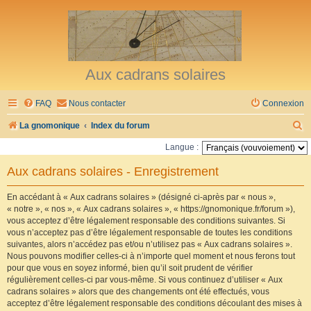
Aux cadrans solaires
FAQ
Nous contacter
Connexion
R
La gnomonique
Index du forum
e
Langue :
c
Aux cadrans solaires - Enregistrement
h
e
En accédant à « Aux cadrans solaires » (désigné ci-après par « nous »,
« notre », « nos », « Aux cadrans solaires », « https://gnomonique.fr/forum »),
r
vous acceptez d’être légalement responsable des conditions suivantes. Si
vous n’acceptez pas d’être légalement responsable de toutes les conditions
c
suivantes, alors n’accédez pas et/ou n’utilisez pas « Aux cadrans solaires ».
h
Nous pouvons modifier celles-ci à n’importe quel moment et nous ferons tout
pour que vous en soyez informé, bien qu’il soit prudent de vérifier
e
régulièrement celles-ci par vous-même. Si vous continuez d’utiliser « Aux
r
cadrans solaires » alors que des changements ont été effectués, vous
acceptez d’être légalement responsable des conditions découlant des mises à