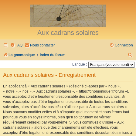
Aux cadrans solaires
FAQ
Nous contacter
Connexion
R
La gnomonique
Index du forum
e
Langue :
c
Aux cadrans solaires - Enregistrement
h
e
En accédant à « Aux cadrans solaires » (désigné ci-après par « nous »,
« notre », « nos », « Aux cadrans solaires », « https://gnomonique.fr/forum »),
r
vous acceptez d’être légalement responsable des conditions suivantes. Si
vous n’acceptez pas d’être légalement responsable de toutes les conditions
c
suivantes, alors n’accédez pas et/ou n’utilisez pas « Aux cadrans solaires ».
h
Nous pouvons modifier celles-ci à n’importe quel moment et nous ferons tout
pour que vous en soyez informé, bien qu’il soit prudent de vérifier
e
régulièrement celles-ci par vous-même. Si vous continuez d’utiliser « Aux
r
cadrans solaires » alors que des changements ont été effectués, vous
acceptez d’être légalement responsable des conditions découlant des mises à