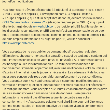
jour et/ou modifications.
Nos forums sont développés par phpBB (désigné ci-après par « ils », « eux »,
« leur », « logiciel phpBB », « www.phpbb.com », « phpBB Limited »,
« Équipes phpBB ») qui est un script libre de forum, déclaré sous la licence «
GNU General Public License v2
» (désigné ci-après par « GPL ») et qui peut
être téléchargé depuis
www.phpbb.com
. Le logiciel phpBB facilite seulement
les discussions sur Internet. phpBB Limited n’est pas responsable de ce que
nous acceptons ou n’acceptons pas comme contenu ou conduite permis. Pour
de plus amples informations au sujet de phpBB, veuillez consulter :
https://www.phpbb.com/
.
Vous acceptez de ne pas publier de contenu abusif, obscène, vulgaire,
diffamatoire, choquant, menaçant, à caractère sexuel ou tout autre contenu qui
peut transgresser les lois de votre pays, du pays où « Aux cadrans solaires »
est hébergé ou les lois internationales. Le faire peut vous mener à un
bannissement immédiat et permanent, avec une notification à votre fournisseur
d’accès à Internet si nous le jugeons nécessaire. Les adresses IP de tous les
messages sont enregistrées pour aider au renforcement de ces conditions.
Vous acceptez que « Aux cadrans solaires » supprime, modifie, déplace ou
verrouille n’importe quel sujet lorsque nous estimons que cela est nécessaire.
En tant que membre, vous acceptez que toutes les informations que vous avez
saisies soient stockées dans notre base de données. Bien que ces
informations ne soient pas diffusées à une tierce partie sans votre
consentement, ni « Aux cadrans solaires », ni phpBB ne pourront être tenus
comme responsables en cas de tentative de piratage visant à compromettre