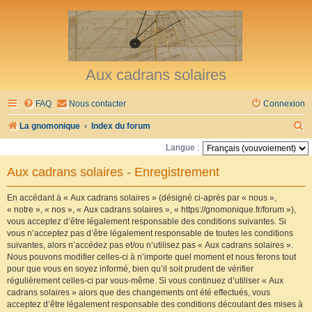
Aux cadrans solaires
FAQ
Nous contacter
Connexion
R
La gnomonique
Index du forum
e
Langue :
c
Aux cadrans solaires - Enregistrement
h
e
En accédant à « Aux cadrans solaires » (désigné ci-après par « nous »,
« notre », « nos », « Aux cadrans solaires », « https://gnomonique.fr/forum »),
r
vous acceptez d’être légalement responsable des conditions suivantes. Si
vous n’acceptez pas d’être légalement responsable de toutes les conditions
c
suivantes, alors n’accédez pas et/ou n’utilisez pas « Aux cadrans solaires ».
h
Nous pouvons modifier celles-ci à n’importe quel moment et nous ferons tout
pour que vous en soyez informé, bien qu’il soit prudent de vérifier
e
régulièrement celles-ci par vous-même. Si vous continuez d’utiliser « Aux
r
cadrans solaires » alors que des changements ont été effectués, vous
acceptez d’être légalement responsable des conditions découlant des mises à