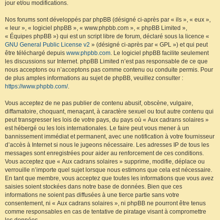
jour et/ou modifications.
Nos forums sont développés par phpBB (désigné ci-après par « ils », « eux »,
« leur », « logiciel phpBB », « www.phpbb.com », « phpBB Limited »,
« Équipes phpBB ») qui est un script libre de forum, déclaré sous la licence «
GNU General Public License v2
» (désigné ci-après par « GPL ») et qui peut
être téléchargé depuis
www.phpbb.com
. Le logiciel phpBB facilite seulement
les discussions sur Internet. phpBB Limited n’est pas responsable de ce que
nous acceptons ou n’acceptons pas comme contenu ou conduite permis. Pour
de plus amples informations au sujet de phpBB, veuillez consulter :
https://www.phpbb.com/
.
Vous acceptez de ne pas publier de contenu abusif, obscène, vulgaire,
diffamatoire, choquant, menaçant, à caractère sexuel ou tout autre contenu qui
peut transgresser les lois de votre pays, du pays où « Aux cadrans solaires »
est hébergé ou les lois internationales. Le faire peut vous mener à un
bannissement immédiat et permanent, avec une notification à votre fournisseur
d’accès à Internet si nous le jugeons nécessaire. Les adresses IP de tous les
messages sont enregistrées pour aider au renforcement de ces conditions.
Vous acceptez que « Aux cadrans solaires » supprime, modifie, déplace ou
verrouille n’importe quel sujet lorsque nous estimons que cela est nécessaire.
En tant que membre, vous acceptez que toutes les informations que vous avez
saisies soient stockées dans notre base de données. Bien que ces
informations ne soient pas diffusées à une tierce partie sans votre
consentement, ni « Aux cadrans solaires », ni phpBB ne pourront être tenus
comme responsables en cas de tentative de piratage visant à compromettre