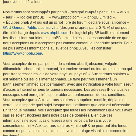
jour et/ou modifications.
Nos forums sont développés par phpBB (désigné ci-après par « ils », « eux »,
« leur », « logiciel phpBB », « www.phpbb.com », « phpBB Limited »,
« Équipes phpBB ») qui est un script libre de forum, déclaré sous la licence «
GNU General Public License v2
» (désigné ci-après par « GPL ») et qui peut
être téléchargé depuis
www.phpbb.com
. Le logiciel phpBB facilite seulement
les discussions sur Internet. phpBB Limited n’est pas responsable de ce que
nous acceptons ou n’acceptons pas comme contenu ou conduite permis. Pour
de plus amples informations au sujet de phpBB, veuillez consulter :
https://www.phpbb.com/
.
Vous acceptez de ne pas publier de contenu abusif, obscène, vulgaire,
diffamatoire, choquant, menaçant, à caractère sexuel ou tout autre contenu qui
peut transgresser les lois de votre pays, du pays où « Aux cadrans solaires »
est hébergé ou les lois internationales. Le faire peut vous mener à un
bannissement immédiat et permanent, avec une notification à votre fournisseur
d’accès à Internet si nous le jugeons nécessaire. Les adresses IP de tous les
messages sont enregistrées pour aider au renforcement de ces conditions.
Vous acceptez que « Aux cadrans solaires » supprime, modifie, déplace ou
verrouille n’importe quel sujet lorsque nous estimons que cela est nécessaire.
En tant que membre, vous acceptez que toutes les informations que vous avez
saisies soient stockées dans notre base de données. Bien que ces
informations ne soient pas diffusées à une tierce partie sans votre
consentement, ni « Aux cadrans solaires », ni phpBB ne pourront être tenus
comme responsables en cas de tentative de piratage visant à compromettre