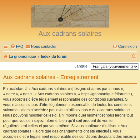
Aux cadrans solaires
FAQ
Nous contacter
Connexion
R
La gnomonique
Index du forum
e
Langue :
c
Aux cadrans solaires - Enregistrement
h
e
En accédant à « Aux cadrans solaires » (désigné ci-après par « nous »,
« notre », « nos », « Aux cadrans solaires », « https://gnomonique.fr/forum »),
r
vous acceptez d’être légalement responsable des conditions suivantes. Si
vous n’acceptez pas d’être légalement responsable de toutes les conditions
c
suivantes, alors n’accédez pas et/ou n’utilisez pas « Aux cadrans solaires ».
h
Nous pouvons modifier celles-ci à n’importe quel moment et nous ferons tout
pour que vous en soyez informé, bien qu’il soit prudent de vérifier
e
régulièrement celles-ci par vous-même. Si vous continuez d’utiliser « Aux
r
cadrans solaires » alors que des changements ont été effectués, vous
acceptez d’être légalement responsable des conditions découlant des mises à