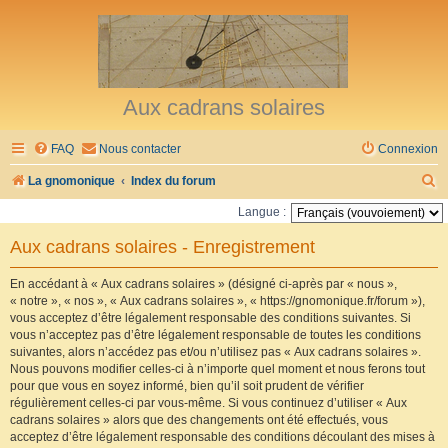
Aux cadrans solaires
FAQ
Nous contacter
Connexion
R
La gnomonique
Index du forum
e
Langue :
c
Aux cadrans solaires - Enregistrement
h
e
En accédant à « Aux cadrans solaires » (désigné ci-après par « nous »,
« notre », « nos », « Aux cadrans solaires », « https://gnomonique.fr/forum »),
r
vous acceptez d’être légalement responsable des conditions suivantes. Si
vous n’acceptez pas d’être légalement responsable de toutes les conditions
c
suivantes, alors n’accédez pas et/ou n’utilisez pas « Aux cadrans solaires ».
h
Nous pouvons modifier celles-ci à n’importe quel moment et nous ferons tout
pour que vous en soyez informé, bien qu’il soit prudent de vérifier
e
régulièrement celles-ci par vous-même. Si vous continuez d’utiliser « Aux
r
cadrans solaires » alors que des changements ont été effectués, vous
acceptez d’être légalement responsable des conditions découlant des mises à