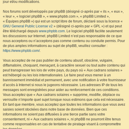
jour et/ou modifications.
Nos forums sont développés par phpBB (désigné ci-après par « ils », « eux »,
« leur », « logiciel phpBB », « www.phpbb.com », « phpBB Limited »,
« Équipes phpBB ») qui est un script libre de forum, déclaré sous la licence «
GNU General Public License v2
» (désigné ci-après par « GPL ») et qui peut
être téléchargé depuis
www.phpbb.com
. Le logiciel phpBB facilite seulement
les discussions sur Internet. phpBB Limited n’est pas responsable de ce que
nous acceptons ou n’acceptons pas comme contenu ou conduite permis. Pour
de plus amples informations au sujet de phpBB, veuillez consulter :
https://www.phpbb.com/
.
Vous acceptez de ne pas publier de contenu abusif, obscène, vulgaire,
diffamatoire, choquant, menaçant, à caractère sexuel ou tout autre contenu qui
peut transgresser les lois de votre pays, du pays où « Aux cadrans solaires »
est hébergé ou les lois internationales. Le faire peut vous mener à un
bannissement immédiat et permanent, avec une notification à votre fournisseur
d’accès à Internet si nous le jugeons nécessaire. Les adresses IP de tous les
messages sont enregistrées pour aider au renforcement de ces conditions.
Vous acceptez que « Aux cadrans solaires » supprime, modifie, déplace ou
verrouille n’importe quel sujet lorsque nous estimons que cela est nécessaire.
En tant que membre, vous acceptez que toutes les informations que vous avez
saisies soient stockées dans notre base de données. Bien que ces
informations ne soient pas diffusées à une tierce partie sans votre
consentement, ni « Aux cadrans solaires », ni phpBB ne pourront être tenus
comme responsables en cas de tentative de piratage visant à compromettre