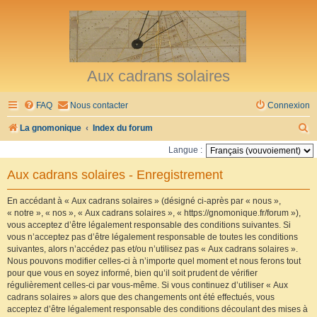
Aux cadrans solaires
FAQ
Nous contacter
Connexion
R
La gnomonique
Index du forum
e
Langue :
c
Aux cadrans solaires - Enregistrement
h
e
En accédant à « Aux cadrans solaires » (désigné ci-après par « nous »,
« notre », « nos », « Aux cadrans solaires », « https://gnomonique.fr/forum »),
r
vous acceptez d’être légalement responsable des conditions suivantes. Si
vous n’acceptez pas d’être légalement responsable de toutes les conditions
c
suivantes, alors n’accédez pas et/ou n’utilisez pas « Aux cadrans solaires ».
h
Nous pouvons modifier celles-ci à n’importe quel moment et nous ferons tout
pour que vous en soyez informé, bien qu’il soit prudent de vérifier
e
régulièrement celles-ci par vous-même. Si vous continuez d’utiliser « Aux
r
cadrans solaires » alors que des changements ont été effectués, vous
acceptez d’être légalement responsable des conditions découlant des mises à