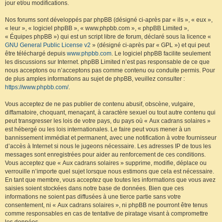
jour et/ou modifications.
Nos forums sont développés par phpBB (désigné ci-après par « ils », « eux »,
« leur », « logiciel phpBB », « www.phpbb.com », « phpBB Limited »,
« Équipes phpBB ») qui est un script libre de forum, déclaré sous la licence «
GNU General Public License v2
» (désigné ci-après par « GPL ») et qui peut
être téléchargé depuis
www.phpbb.com
. Le logiciel phpBB facilite seulement
les discussions sur Internet. phpBB Limited n’est pas responsable de ce que
nous acceptons ou n’acceptons pas comme contenu ou conduite permis. Pour
de plus amples informations au sujet de phpBB, veuillez consulter :
https://www.phpbb.com/
.
Vous acceptez de ne pas publier de contenu abusif, obscène, vulgaire,
diffamatoire, choquant, menaçant, à caractère sexuel ou tout autre contenu qui
peut transgresser les lois de votre pays, du pays où « Aux cadrans solaires »
est hébergé ou les lois internationales. Le faire peut vous mener à un
bannissement immédiat et permanent, avec une notification à votre fournisseur
d’accès à Internet si nous le jugeons nécessaire. Les adresses IP de tous les
messages sont enregistrées pour aider au renforcement de ces conditions.
Vous acceptez que « Aux cadrans solaires » supprime, modifie, déplace ou
verrouille n’importe quel sujet lorsque nous estimons que cela est nécessaire.
En tant que membre, vous acceptez que toutes les informations que vous avez
saisies soient stockées dans notre base de données. Bien que ces
informations ne soient pas diffusées à une tierce partie sans votre
consentement, ni « Aux cadrans solaires », ni phpBB ne pourront être tenus
comme responsables en cas de tentative de piratage visant à compromettre