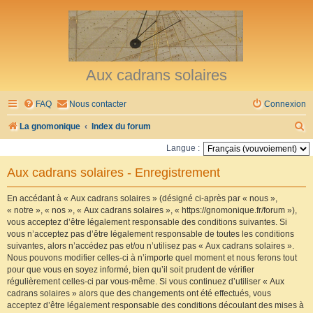
Aux cadrans solaires
FAQ
Nous contacter
Connexion
R
La gnomonique
Index du forum
e
Langue :
c
Aux cadrans solaires - Enregistrement
h
e
En accédant à « Aux cadrans solaires » (désigné ci-après par « nous »,
« notre », « nos », « Aux cadrans solaires », « https://gnomonique.fr/forum »),
r
vous acceptez d’être légalement responsable des conditions suivantes. Si
vous n’acceptez pas d’être légalement responsable de toutes les conditions
c
suivantes, alors n’accédez pas et/ou n’utilisez pas « Aux cadrans solaires ».
h
Nous pouvons modifier celles-ci à n’importe quel moment et nous ferons tout
pour que vous en soyez informé, bien qu’il soit prudent de vérifier
e
régulièrement celles-ci par vous-même. Si vous continuez d’utiliser « Aux
r
cadrans solaires » alors que des changements ont été effectués, vous
acceptez d’être légalement responsable des conditions découlant des mises à