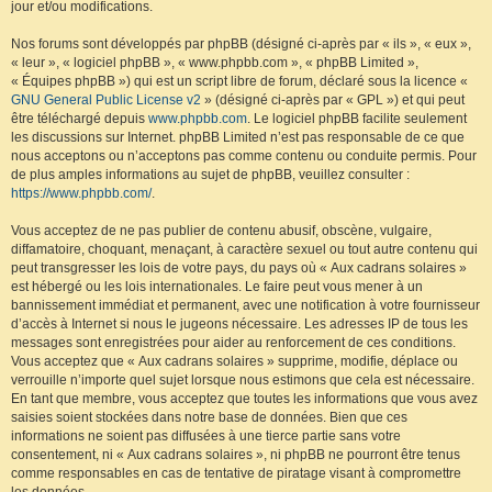
jour et/ou modifications.
Nos forums sont développés par phpBB (désigné ci-après par « ils », « eux »,
« leur », « logiciel phpBB », « www.phpbb.com », « phpBB Limited »,
« Équipes phpBB ») qui est un script libre de forum, déclaré sous la licence «
GNU General Public License v2
» (désigné ci-après par « GPL ») et qui peut
être téléchargé depuis
www.phpbb.com
. Le logiciel phpBB facilite seulement
les discussions sur Internet. phpBB Limited n’est pas responsable de ce que
nous acceptons ou n’acceptons pas comme contenu ou conduite permis. Pour
de plus amples informations au sujet de phpBB, veuillez consulter :
https://www.phpbb.com/
.
Vous acceptez de ne pas publier de contenu abusif, obscène, vulgaire,
diffamatoire, choquant, menaçant, à caractère sexuel ou tout autre contenu qui
peut transgresser les lois de votre pays, du pays où « Aux cadrans solaires »
est hébergé ou les lois internationales. Le faire peut vous mener à un
bannissement immédiat et permanent, avec une notification à votre fournisseur
d’accès à Internet si nous le jugeons nécessaire. Les adresses IP de tous les
messages sont enregistrées pour aider au renforcement de ces conditions.
Vous acceptez que « Aux cadrans solaires » supprime, modifie, déplace ou
verrouille n’importe quel sujet lorsque nous estimons que cela est nécessaire.
En tant que membre, vous acceptez que toutes les informations que vous avez
saisies soient stockées dans notre base de données. Bien que ces
informations ne soient pas diffusées à une tierce partie sans votre
consentement, ni « Aux cadrans solaires », ni phpBB ne pourront être tenus
comme responsables en cas de tentative de piratage visant à compromettre