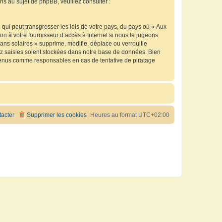
 au sujet de phpBB, veuillez consulter :
qui peut transgresser les lois de votre pays, du pays où « Aux
n à votre fournisseur d’accès à Internet si nous le jugeons
ns solaires » supprime, modifie, déplace ou verrouille
ez saisies soient stockées dans notre base de données. Bien
e tenus comme responsables en cas de tentative de piratage
acter
Supprimer les cookies
Heures au format
UTC+02:00