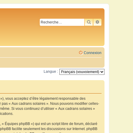
RECHERCHER
RECHERCHE AVA
Connexion
Langue :
m »), vous acceptez d’être légalement responsable des
ez pas « Aux cadrans solaires ». Nous pouvons modifier celles-
-même. Si vous continuez d’utiliser « Aux cadrans solaires »
ications.
 « Équipes phpBB ») qui est un script libre de forum, déclaré
l phpBB facilite seulement les discussions sur Internet. phpBB