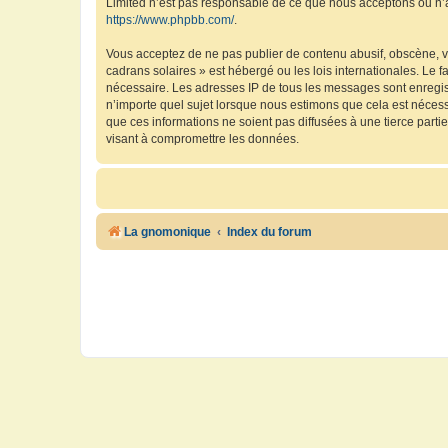
Limited n’est pas responsable de ce que nous acceptons ou n’
https://www.phpbb.com/
.
Vous acceptez de ne pas publier de contenu abusif, obscène, vu
cadrans solaires » est hébergé ou les lois internationales. Le 
nécessaire. Les adresses IP de tous les messages sont enregis
n’importe quel sujet lorsque nous estimons que cela est néces
que ces informations ne soient pas diffusées à une tierce part
visant à compromettre les données.
La gnomonique
Index du forum