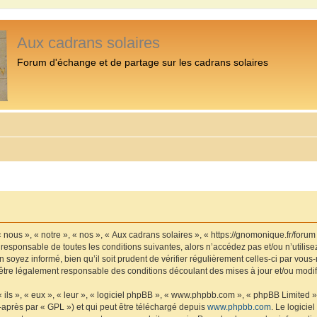
Aux cadrans solaires
Forum d'échange et de partage sur les cadrans solaires
 nous », « notre », « nos », « Aux cadrans solaires », « https://gnomonique.fr/foru
 responsable de toutes les conditions suivantes, alors n’accédez pas et/ou n’utilis
 soyez informé, bien qu’il soit prudent de vérifier régulièrement celles-ci par vous
être légalement responsable des conditions découlant des mises à jour et/ou modif
ls », « eux », « leur », « logiciel phpBB », « www.phpbb.com », « phpBB Limited »,
-après par « GPL ») et qui peut être téléchargé depuis
www.phpbb.com
. Le logicie