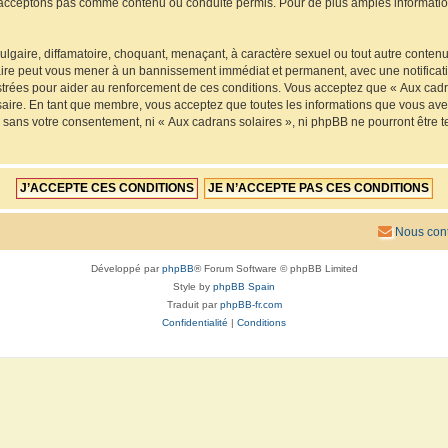
acceptons pas comme contenu ou conduite permis. Pour de plus amples informations
lgaire, diffamatoire, choquant, menaçant, à caractère sexuel ou tout autre contenu 
faire peut vous mener à un bannissement immédiat et permanent, avec une notificatio
trées pour aider au renforcement de ces conditions. Vous acceptez que « Aux cadra
saire. En tant que membre, vous acceptez que toutes les informations que vous av
ie sans votre consentement, ni « Aux cadrans solaires », ni phpBB ne pourront êtr
Nous cont
Développé par
phpBB
® Forum Software © phpBB Limited
Style by
phpBB Spain
Traduit par
phpBB-fr.com
Confidentialité
|
Conditions