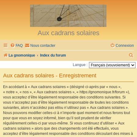
Aux cadrans solaires
FAQ
Nous contacter
Connexion
R
La gnomonique
Index du forum
e
Langue :
c
Aux cadrans solaires - Enregistrement
h
e
En accédant à « Aux cadrans solaires » (désigné ci-après par « nous »,
« notre », « nos », « Aux cadrans solaires », « https://gnomonique.fr/forum »),
r
vous acceptez d’être légalement responsable des conditions suivantes. Si
vous n’acceptez pas d’être légalement responsable de toutes les conditions
c
suivantes, alors n’accédez pas et/ou n’utilisez pas « Aux cadrans solaires ».
h
Nous pouvons modifier celles-ci à n’importe quel moment et nous ferons tout
pour que vous en soyez informé, bien qu’il soit prudent de vérifier
e
régulièrement celles-ci par vous-même. Si vous continuez d’utiliser « Aux
r
cadrans solaires » alors que des changements ont été effectués, vous
acceptez d’être légalement responsable des conditions découlant des mises à