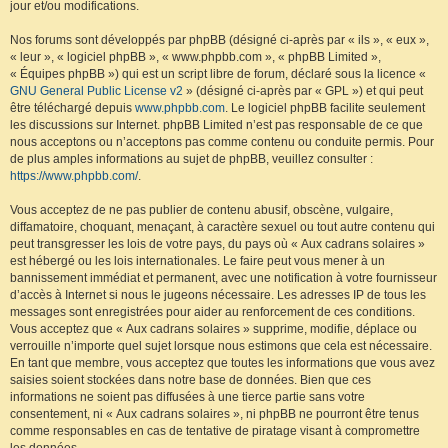
jour et/ou modifications.
Nos forums sont développés par phpBB (désigné ci-après par « ils », « eux »,
« leur », « logiciel phpBB », « www.phpbb.com », « phpBB Limited »,
« Équipes phpBB ») qui est un script libre de forum, déclaré sous la licence «
GNU General Public License v2
» (désigné ci-après par « GPL ») et qui peut
être téléchargé depuis
www.phpbb.com
. Le logiciel phpBB facilite seulement
les discussions sur Internet. phpBB Limited n’est pas responsable de ce que
nous acceptons ou n’acceptons pas comme contenu ou conduite permis. Pour
de plus amples informations au sujet de phpBB, veuillez consulter :
https://www.phpbb.com/
.
Vous acceptez de ne pas publier de contenu abusif, obscène, vulgaire,
diffamatoire, choquant, menaçant, à caractère sexuel ou tout autre contenu qui
peut transgresser les lois de votre pays, du pays où « Aux cadrans solaires »
est hébergé ou les lois internationales. Le faire peut vous mener à un
bannissement immédiat et permanent, avec une notification à votre fournisseur
d’accès à Internet si nous le jugeons nécessaire. Les adresses IP de tous les
messages sont enregistrées pour aider au renforcement de ces conditions.
Vous acceptez que « Aux cadrans solaires » supprime, modifie, déplace ou
verrouille n’importe quel sujet lorsque nous estimons que cela est nécessaire.
En tant que membre, vous acceptez que toutes les informations que vous avez
saisies soient stockées dans notre base de données. Bien que ces
informations ne soient pas diffusées à une tierce partie sans votre
consentement, ni « Aux cadrans solaires », ni phpBB ne pourront être tenus
comme responsables en cas de tentative de piratage visant à compromettre