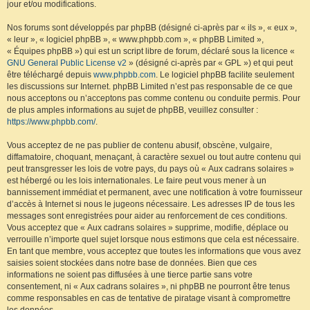
jour et/ou modifications.
Nos forums sont développés par phpBB (désigné ci-après par « ils », « eux »,
« leur », « logiciel phpBB », « www.phpbb.com », « phpBB Limited »,
« Équipes phpBB ») qui est un script libre de forum, déclaré sous la licence «
GNU General Public License v2
» (désigné ci-après par « GPL ») et qui peut
être téléchargé depuis
www.phpbb.com
. Le logiciel phpBB facilite seulement
les discussions sur Internet. phpBB Limited n’est pas responsable de ce que
nous acceptons ou n’acceptons pas comme contenu ou conduite permis. Pour
de plus amples informations au sujet de phpBB, veuillez consulter :
https://www.phpbb.com/
.
Vous acceptez de ne pas publier de contenu abusif, obscène, vulgaire,
diffamatoire, choquant, menaçant, à caractère sexuel ou tout autre contenu qui
peut transgresser les lois de votre pays, du pays où « Aux cadrans solaires »
est hébergé ou les lois internationales. Le faire peut vous mener à un
bannissement immédiat et permanent, avec une notification à votre fournisseur
d’accès à Internet si nous le jugeons nécessaire. Les adresses IP de tous les
messages sont enregistrées pour aider au renforcement de ces conditions.
Vous acceptez que « Aux cadrans solaires » supprime, modifie, déplace ou
verrouille n’importe quel sujet lorsque nous estimons que cela est nécessaire.
En tant que membre, vous acceptez que toutes les informations que vous avez
saisies soient stockées dans notre base de données. Bien que ces
informations ne soient pas diffusées à une tierce partie sans votre
consentement, ni « Aux cadrans solaires », ni phpBB ne pourront être tenus
comme responsables en cas de tentative de piratage visant à compromettre