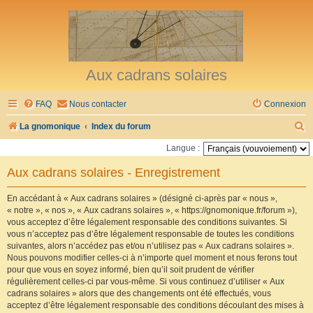
Aux cadrans solaires
FAQ
Nous contacter
Connexion
R
La gnomonique
Index du forum
e
Langue :
c
Aux cadrans solaires - Enregistrement
h
e
En accédant à « Aux cadrans solaires » (désigné ci-après par « nous »,
« notre », « nos », « Aux cadrans solaires », « https://gnomonique.fr/forum »),
r
vous acceptez d’être légalement responsable des conditions suivantes. Si
vous n’acceptez pas d’être légalement responsable de toutes les conditions
c
suivantes, alors n’accédez pas et/ou n’utilisez pas « Aux cadrans solaires ».
h
Nous pouvons modifier celles-ci à n’importe quel moment et nous ferons tout
pour que vous en soyez informé, bien qu’il soit prudent de vérifier
e
régulièrement celles-ci par vous-même. Si vous continuez d’utiliser « Aux
r
cadrans solaires » alors que des changements ont été effectués, vous
acceptez d’être légalement responsable des conditions découlant des mises à