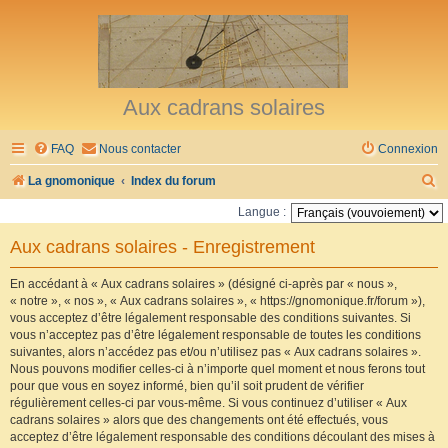
Aux cadrans solaires
FAQ
Nous contacter
Connexion
R
La gnomonique
Index du forum
e
Langue :
c
Aux cadrans solaires - Enregistrement
h
e
En accédant à « Aux cadrans solaires » (désigné ci-après par « nous »,
« notre », « nos », « Aux cadrans solaires », « https://gnomonique.fr/forum »),
r
vous acceptez d’être légalement responsable des conditions suivantes. Si
vous n’acceptez pas d’être légalement responsable de toutes les conditions
c
suivantes, alors n’accédez pas et/ou n’utilisez pas « Aux cadrans solaires ».
h
Nous pouvons modifier celles-ci à n’importe quel moment et nous ferons tout
pour que vous en soyez informé, bien qu’il soit prudent de vérifier
e
régulièrement celles-ci par vous-même. Si vous continuez d’utiliser « Aux
r
cadrans solaires » alors que des changements ont été effectués, vous
acceptez d’être légalement responsable des conditions découlant des mises à