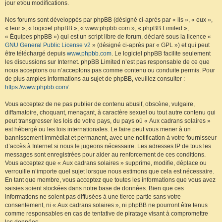
jour et/ou modifications.
Nos forums sont développés par phpBB (désigné ci-après par « ils », « eux »,
« leur », « logiciel phpBB », « www.phpbb.com », « phpBB Limited »,
« Équipes phpBB ») qui est un script libre de forum, déclaré sous la licence «
GNU General Public License v2
» (désigné ci-après par « GPL ») et qui peut
être téléchargé depuis
www.phpbb.com
. Le logiciel phpBB facilite seulement
les discussions sur Internet. phpBB Limited n’est pas responsable de ce que
nous acceptons ou n’acceptons pas comme contenu ou conduite permis. Pour
de plus amples informations au sujet de phpBB, veuillez consulter :
https://www.phpbb.com/
.
Vous acceptez de ne pas publier de contenu abusif, obscène, vulgaire,
diffamatoire, choquant, menaçant, à caractère sexuel ou tout autre contenu qui
peut transgresser les lois de votre pays, du pays où « Aux cadrans solaires »
est hébergé ou les lois internationales. Le faire peut vous mener à un
bannissement immédiat et permanent, avec une notification à votre fournisseur
d’accès à Internet si nous le jugeons nécessaire. Les adresses IP de tous les
messages sont enregistrées pour aider au renforcement de ces conditions.
Vous acceptez que « Aux cadrans solaires » supprime, modifie, déplace ou
verrouille n’importe quel sujet lorsque nous estimons que cela est nécessaire.
En tant que membre, vous acceptez que toutes les informations que vous avez
saisies soient stockées dans notre base de données. Bien que ces
informations ne soient pas diffusées à une tierce partie sans votre
consentement, ni « Aux cadrans solaires », ni phpBB ne pourront être tenus
comme responsables en cas de tentative de piratage visant à compromettre