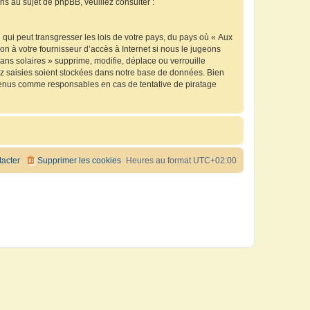
 au sujet de phpBB, veuillez consulter :
qui peut transgresser les lois de votre pays, du pays où « Aux
n à votre fournisseur d’accès à Internet si nous le jugeons
ns solaires » supprime, modifie, déplace ou verrouille
ez saisies soient stockées dans notre base de données. Bien
e tenus comme responsables en cas de tentative de piratage
acter
Supprimer les cookies
Heures au format
UTC+02:00