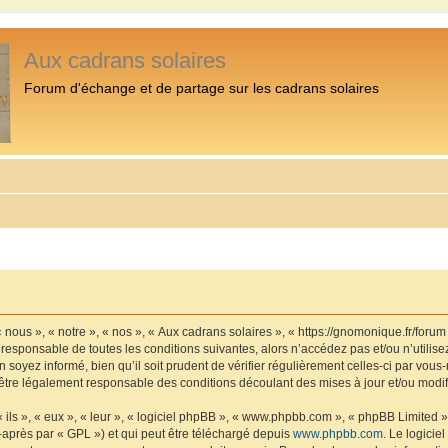
Aux cadrans solaires
Forum d'échange et de partage sur les cadrans solaires
 nous », « notre », « nos », « Aux cadrans solaires », « https://gnomonique.fr/foru
 responsable de toutes les conditions suivantes, alors n’accédez pas et/ou n’utilis
 soyez informé, bien qu’il soit prudent de vérifier régulièrement celles-ci par vous
être légalement responsable des conditions découlant des mises à jour et/ou modif
ls », « eux », « leur », « logiciel phpBB », « www.phpbb.com », « phpBB Limited »,
-après par « GPL ») et qui peut être téléchargé depuis
www.phpbb.com
. Le logicie