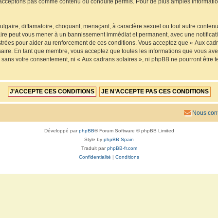
acceptons pas comme contenu ou conduite permis. Pour de plus amples informations
lgaire, diffamatoire, choquant, menaçant, à caractère sexuel ou tout autre contenu 
faire peut vous mener à un bannissement immédiat et permanent, avec une notificatio
trées pour aider au renforcement de ces conditions. Vous acceptez que « Aux cadra
saire. En tant que membre, vous acceptez que toutes les informations que vous av
ie sans votre consentement, ni « Aux cadrans solaires », ni phpBB ne pourront êtr
Nous cont
Développé par
phpBB
® Forum Software © phpBB Limited
Style by
phpBB Spain
Traduit par
phpBB-fr.com
Confidentialité
|
Conditions