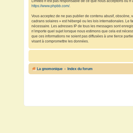
Limited n’est pas responsable de ce que nous acceptons ou n’
https://www.phpbb.com/
.
Vous acceptez de ne pas publier de contenu abusif, obscène, vu
cadrans solaires » est hébergé ou les lois internationales. Le 
nécessaire. Les adresses IP de tous les messages sont enregis
n’importe quel sujet lorsque nous estimons que cela est néces
que ces informations ne soient pas diffusées à une tierce part
visant à compromettre les données.
La gnomonique
Index du forum