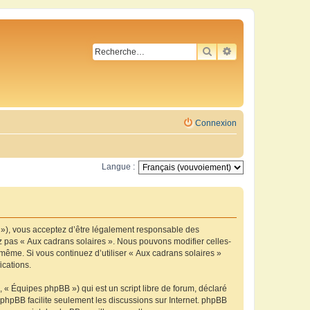
RECHERCHER
RECHERCHE AVA
Connexion
Langue :
m »), vous acceptez d’être légalement responsable des
ez pas « Aux cadrans solaires ». Nous pouvons modifier celles-
-même. Si vous continuez d’utiliser « Aux cadrans solaires »
ications.
 « Équipes phpBB ») qui est un script libre de forum, déclaré
l phpBB facilite seulement les discussions sur Internet. phpBB