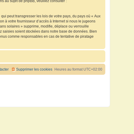
 au sujet de phpBB, veuillez consulter :
qui peut transgresser les lois de votre pays, du pays où « Aux
n à votre fournisseur d’accès à Internet si nous le jugeons
ns solaires » supprime, modifie, déplace ou verrouille
ez saisies soient stockées dans notre base de données. Bien
e tenus comme responsables en cas de tentative de piratage
acter
Supprimer les cookies
Heures au format
UTC+02:00