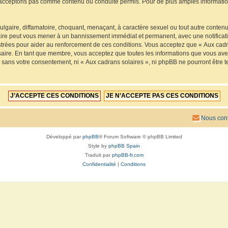
acceptons pas comme contenu ou conduite permis. Pour de plus amples informations
lgaire, diffamatoire, choquant, menaçant, à caractère sexuel ou tout autre contenu 
faire peut vous mener à un bannissement immédiat et permanent, avec une notificatio
trées pour aider au renforcement de ces conditions. Vous acceptez que « Aux cadra
saire. En tant que membre, vous acceptez que toutes les informations que vous av
ie sans votre consentement, ni « Aux cadrans solaires », ni phpBB ne pourront êtr
Nous cont
Développé par
phpBB
® Forum Software © phpBB Limited
Style by
phpBB Spain
Traduit par
phpBB-fr.com
Confidentialité
|
Conditions