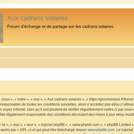
Aux cadrans solaires
Forum d'échange et de partage sur les cadrans solaires
 nous », « notre », « nos », « Aux cadrans solaires », « https://gnomonique.fr/foru
 responsable de toutes les conditions suivantes, alors n’accédez pas et/ou n’utilis
 soyez informé, bien qu’il soit prudent de vérifier régulièrement celles-ci par vous
être légalement responsable des conditions découlant des mises à jour et/ou modif
ls », « eux », « leur », « logiciel phpBB », « www.phpbb.com », « phpBB Limited »,
-après par « GPL ») et qui peut être téléchargé depuis
www.phpbb.com
. Le logicie