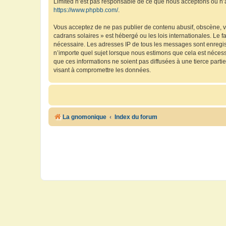
Limited n’est pas responsable de ce que nous acceptons ou n’
https://www.phpbb.com/
.
Vous acceptez de ne pas publier de contenu abusif, obscène, vu
cadrans solaires » est hébergé ou les lois internationales. Le 
nécessaire. Les adresses IP de tous les messages sont enregis
n’importe quel sujet lorsque nous estimons que cela est néces
que ces informations ne soient pas diffusées à une tierce part
visant à compromettre les données.
La gnomonique
Index du forum