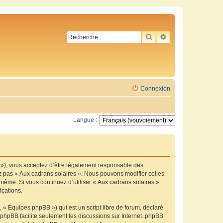
RECHERCHER
RECHERCHE AVA
Connexion
Langue :
m »), vous acceptez d’être légalement responsable des
ez pas « Aux cadrans solaires ». Nous pouvons modifier celles-
-même. Si vous continuez d’utiliser « Aux cadrans solaires »
ications.
 « Équipes phpBB ») qui est un script libre de forum, déclaré
l phpBB facilite seulement les discussions sur Internet. phpBB