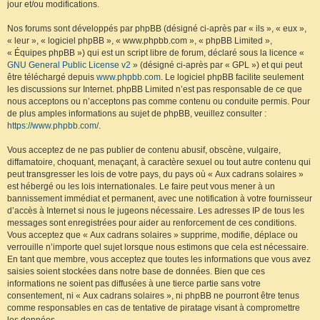
jour et/ou modifications.
Nos forums sont développés par phpBB (désigné ci-après par « ils », « eux »,
« leur », « logiciel phpBB », « www.phpbb.com », « phpBB Limited »,
« Équipes phpBB ») qui est un script libre de forum, déclaré sous la licence «
GNU General Public License v2
» (désigné ci-après par « GPL ») et qui peut
être téléchargé depuis
www.phpbb.com
. Le logiciel phpBB facilite seulement
les discussions sur Internet. phpBB Limited n’est pas responsable de ce que
nous acceptons ou n’acceptons pas comme contenu ou conduite permis. Pour
de plus amples informations au sujet de phpBB, veuillez consulter :
https://www.phpbb.com/
.
Vous acceptez de ne pas publier de contenu abusif, obscène, vulgaire,
diffamatoire, choquant, menaçant, à caractère sexuel ou tout autre contenu qui
peut transgresser les lois de votre pays, du pays où « Aux cadrans solaires »
est hébergé ou les lois internationales. Le faire peut vous mener à un
bannissement immédiat et permanent, avec une notification à votre fournisseur
d’accès à Internet si nous le jugeons nécessaire. Les adresses IP de tous les
messages sont enregistrées pour aider au renforcement de ces conditions.
Vous acceptez que « Aux cadrans solaires » supprime, modifie, déplace ou
verrouille n’importe quel sujet lorsque nous estimons que cela est nécessaire.
En tant que membre, vous acceptez que toutes les informations que vous avez
saisies soient stockées dans notre base de données. Bien que ces
informations ne soient pas diffusées à une tierce partie sans votre
consentement, ni « Aux cadrans solaires », ni phpBB ne pourront être tenus
comme responsables en cas de tentative de piratage visant à compromettre