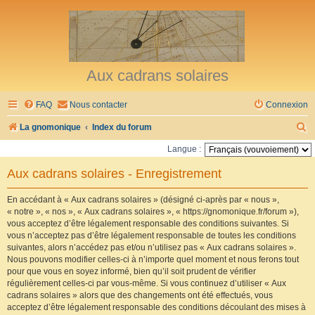
Aux cadrans solaires
FAQ
Nous contacter
Connexion
R
La gnomonique
Index du forum
e
Langue :
c
Aux cadrans solaires - Enregistrement
h
e
En accédant à « Aux cadrans solaires » (désigné ci-après par « nous »,
« notre », « nos », « Aux cadrans solaires », « https://gnomonique.fr/forum »),
r
vous acceptez d’être légalement responsable des conditions suivantes. Si
vous n’acceptez pas d’être légalement responsable de toutes les conditions
c
suivantes, alors n’accédez pas et/ou n’utilisez pas « Aux cadrans solaires ».
h
Nous pouvons modifier celles-ci à n’importe quel moment et nous ferons tout
pour que vous en soyez informé, bien qu’il soit prudent de vérifier
e
régulièrement celles-ci par vous-même. Si vous continuez d’utiliser « Aux
r
cadrans solaires » alors que des changements ont été effectués, vous
acceptez d’être légalement responsable des conditions découlant des mises à