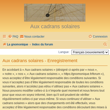
Aux cadrans solaires
FAQ
Nous contacter
Connexion
R
La gnomonique
Index du forum
e
Langue :
c
Aux cadrans solaires - Enregistrement
h
e
En accédant à « Aux cadrans solaires » (désigné ci-après par « nous »,
« notre », « nos », « Aux cadrans solaires », « https://gnomonique.fr/forum »),
r
vous acceptez d’être légalement responsable des conditions suivantes. Si
vous n’acceptez pas d’être légalement responsable de toutes les conditions
c
suivantes, alors n’accédez pas et/ou n’utilisez pas « Aux cadrans solaires ».
h
Nous pouvons modifier celles-ci à n’importe quel moment et nous ferons tout
pour que vous en soyez informé, bien qu’il soit prudent de vérifier
e
régulièrement celles-ci par vous-même. Si vous continuez d’utiliser « Aux
r
cadrans solaires » alors que des changements ont été effectués, vous
acceptez d’être légalement responsable des conditions découlant des mises à