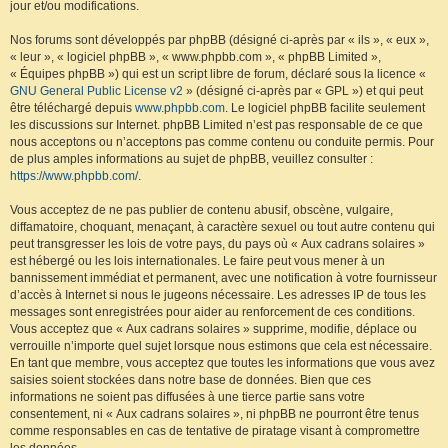
jour et/ou modifications.
Nos forums sont développés par phpBB (désigné ci-après par « ils », « eux »,
« leur », « logiciel phpBB », « www.phpbb.com », « phpBB Limited »,
« Équipes phpBB ») qui est un script libre de forum, déclaré sous la licence «
GNU General Public License v2
» (désigné ci-après par « GPL ») et qui peut
être téléchargé depuis
www.phpbb.com
. Le logiciel phpBB facilite seulement
les discussions sur Internet. phpBB Limited n’est pas responsable de ce que
nous acceptons ou n’acceptons pas comme contenu ou conduite permis. Pour
de plus amples informations au sujet de phpBB, veuillez consulter :
https://www.phpbb.com/
.
Vous acceptez de ne pas publier de contenu abusif, obscène, vulgaire,
diffamatoire, choquant, menaçant, à caractère sexuel ou tout autre contenu qui
peut transgresser les lois de votre pays, du pays où « Aux cadrans solaires »
est hébergé ou les lois internationales. Le faire peut vous mener à un
bannissement immédiat et permanent, avec une notification à votre fournisseur
d’accès à Internet si nous le jugeons nécessaire. Les adresses IP de tous les
messages sont enregistrées pour aider au renforcement de ces conditions.
Vous acceptez que « Aux cadrans solaires » supprime, modifie, déplace ou
verrouille n’importe quel sujet lorsque nous estimons que cela est nécessaire.
En tant que membre, vous acceptez que toutes les informations que vous avez
saisies soient stockées dans notre base de données. Bien que ces
informations ne soient pas diffusées à une tierce partie sans votre
consentement, ni « Aux cadrans solaires », ni phpBB ne pourront être tenus
comme responsables en cas de tentative de piratage visant à compromettre