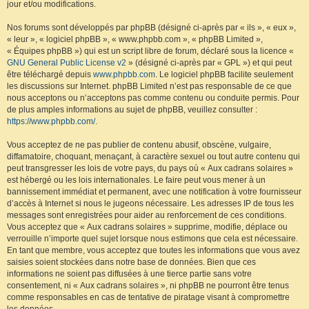
jour et/ou modifications.
Nos forums sont développés par phpBB (désigné ci-après par « ils », « eux »,
« leur », « logiciel phpBB », « www.phpbb.com », « phpBB Limited »,
« Équipes phpBB ») qui est un script libre de forum, déclaré sous la licence «
GNU General Public License v2
» (désigné ci-après par « GPL ») et qui peut
être téléchargé depuis
www.phpbb.com
. Le logiciel phpBB facilite seulement
les discussions sur Internet. phpBB Limited n’est pas responsable de ce que
nous acceptons ou n’acceptons pas comme contenu ou conduite permis. Pour
de plus amples informations au sujet de phpBB, veuillez consulter :
https://www.phpbb.com/
.
Vous acceptez de ne pas publier de contenu abusif, obscène, vulgaire,
diffamatoire, choquant, menaçant, à caractère sexuel ou tout autre contenu qui
peut transgresser les lois de votre pays, du pays où « Aux cadrans solaires »
est hébergé ou les lois internationales. Le faire peut vous mener à un
bannissement immédiat et permanent, avec une notification à votre fournisseur
d’accès à Internet si nous le jugeons nécessaire. Les adresses IP de tous les
messages sont enregistrées pour aider au renforcement de ces conditions.
Vous acceptez que « Aux cadrans solaires » supprime, modifie, déplace ou
verrouille n’importe quel sujet lorsque nous estimons que cela est nécessaire.
En tant que membre, vous acceptez que toutes les informations que vous avez
saisies soient stockées dans notre base de données. Bien que ces
informations ne soient pas diffusées à une tierce partie sans votre
consentement, ni « Aux cadrans solaires », ni phpBB ne pourront être tenus
comme responsables en cas de tentative de piratage visant à compromettre