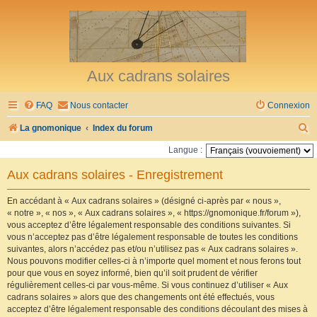
Aux cadrans solaires
FAQ
Nous contacter
Connexion
R
La gnomonique
Index du forum
e
Langue :
c
Aux cadrans solaires - Enregistrement
h
e
En accédant à « Aux cadrans solaires » (désigné ci-après par « nous »,
« notre », « nos », « Aux cadrans solaires », « https://gnomonique.fr/forum »),
r
vous acceptez d’être légalement responsable des conditions suivantes. Si
vous n’acceptez pas d’être légalement responsable de toutes les conditions
c
suivantes, alors n’accédez pas et/ou n’utilisez pas « Aux cadrans solaires ».
h
Nous pouvons modifier celles-ci à n’importe quel moment et nous ferons tout
pour que vous en soyez informé, bien qu’il soit prudent de vérifier
e
régulièrement celles-ci par vous-même. Si vous continuez d’utiliser « Aux
r
cadrans solaires » alors que des changements ont été effectués, vous
acceptez d’être légalement responsable des conditions découlant des mises à