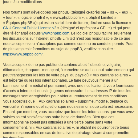
jour et/ou modifications.
Nos forums sont développés par phpBB (désigné ci-après par « ils », « eux »,
« leur », « logiciel phpBB », « www.phpbb.com », « phpBB Limited »,
« Équipes phpBB ») qui est un script libre de forum, déclaré sous la licence «
GNU General Public License v2
» (désigné ci-après par « GPL ») et qui peut
être téléchargé depuis
www.phpbb.com
. Le logiciel phpBB facilite seulement
les discussions sur Internet. phpBB Limited n’est pas responsable de ce que
nous acceptons ou n’acceptons pas comme contenu ou conduite permis. Pour
de plus amples informations au sujet de phpBB, veuillez consulter :
https://www.phpbb.com/
.
Vous acceptez de ne pas publier de contenu abusif, obscène, vulgaire,
diffamatoire, choquant, menaçant, à caractère sexuel ou tout autre contenu qui
peut transgresser les lois de votre pays, du pays où « Aux cadrans solaires »
est hébergé ou les lois internationales. Le faire peut vous mener à un
bannissement immédiat et permanent, avec une notification à votre fournisseur
d’accès à Internet si nous le jugeons nécessaire. Les adresses IP de tous les
messages sont enregistrées pour aider au renforcement de ces conditions.
Vous acceptez que « Aux cadrans solaires » supprime, modifie, déplace ou
verrouille n’importe quel sujet lorsque nous estimons que cela est nécessaire.
En tant que membre, vous acceptez que toutes les informations que vous avez
saisies soient stockées dans notre base de données. Bien que ces
informations ne soient pas diffusées à une tierce partie sans votre
consentement, ni « Aux cadrans solaires », ni phpBB ne pourront être tenus
comme responsables en cas de tentative de piratage visant à compromettre