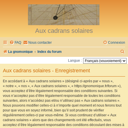
Aux cadrans solaires
FAQ
Nous contacter
Connexion
R
La gnomonique
Index du forum
e
Langue :
c
Aux cadrans solaires - Enregistrement
h
e
En accédant à « Aux cadrans solaires » (désigné ci-après par « nous »,
« notre », « nos », « Aux cadrans solaires », « https://gnomonique.fr/forum »),
r
vous acceptez d’être légalement responsable des conditions suivantes. Si
vous n’acceptez pas d’être légalement responsable de toutes les conditions
c
suivantes, alors n’accédez pas et/ou n’utilisez pas « Aux cadrans solaires ».
h
Nous pouvons modifier celles-ci à n’importe quel moment et nous ferons tout
pour que vous en soyez informé, bien qu’il soit prudent de vérifier
e
régulièrement celles-ci par vous-même. Si vous continuez d’utiliser « Aux
r
cadrans solaires » alors que des changements ont été effectués, vous
acceptez d’être légalement responsable des conditions découlant des mises à