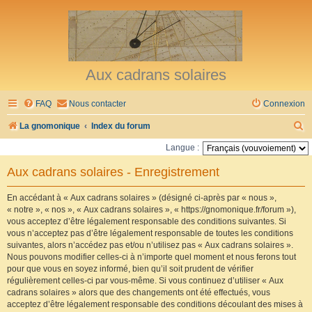
Aux cadrans solaires
FAQ
Nous contacter
Connexion
R
La gnomonique
Index du forum
e
Langue :
c
Aux cadrans solaires - Enregistrement
h
e
En accédant à « Aux cadrans solaires » (désigné ci-après par « nous »,
« notre », « nos », « Aux cadrans solaires », « https://gnomonique.fr/forum »),
r
vous acceptez d’être légalement responsable des conditions suivantes. Si
vous n’acceptez pas d’être légalement responsable de toutes les conditions
c
suivantes, alors n’accédez pas et/ou n’utilisez pas « Aux cadrans solaires ».
h
Nous pouvons modifier celles-ci à n’importe quel moment et nous ferons tout
pour que vous en soyez informé, bien qu’il soit prudent de vérifier
e
régulièrement celles-ci par vous-même. Si vous continuez d’utiliser « Aux
r
cadrans solaires » alors que des changements ont été effectués, vous
acceptez d’être légalement responsable des conditions découlant des mises à