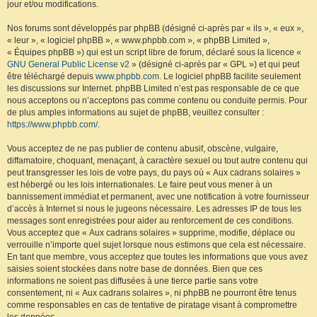
jour et/ou modifications.
Nos forums sont développés par phpBB (désigné ci-après par « ils », « eux »,
« leur », « logiciel phpBB », « www.phpbb.com », « phpBB Limited »,
« Équipes phpBB ») qui est un script libre de forum, déclaré sous la licence «
GNU General Public License v2
» (désigné ci-après par « GPL ») et qui peut
être téléchargé depuis
www.phpbb.com
. Le logiciel phpBB facilite seulement
les discussions sur Internet. phpBB Limited n’est pas responsable de ce que
nous acceptons ou n’acceptons pas comme contenu ou conduite permis. Pour
de plus amples informations au sujet de phpBB, veuillez consulter :
https://www.phpbb.com/
.
Vous acceptez de ne pas publier de contenu abusif, obscène, vulgaire,
diffamatoire, choquant, menaçant, à caractère sexuel ou tout autre contenu qui
peut transgresser les lois de votre pays, du pays où « Aux cadrans solaires »
est hébergé ou les lois internationales. Le faire peut vous mener à un
bannissement immédiat et permanent, avec une notification à votre fournisseur
d’accès à Internet si nous le jugeons nécessaire. Les adresses IP de tous les
messages sont enregistrées pour aider au renforcement de ces conditions.
Vous acceptez que « Aux cadrans solaires » supprime, modifie, déplace ou
verrouille n’importe quel sujet lorsque nous estimons que cela est nécessaire.
En tant que membre, vous acceptez que toutes les informations que vous avez
saisies soient stockées dans notre base de données. Bien que ces
informations ne soient pas diffusées à une tierce partie sans votre
consentement, ni « Aux cadrans solaires », ni phpBB ne pourront être tenus
comme responsables en cas de tentative de piratage visant à compromettre