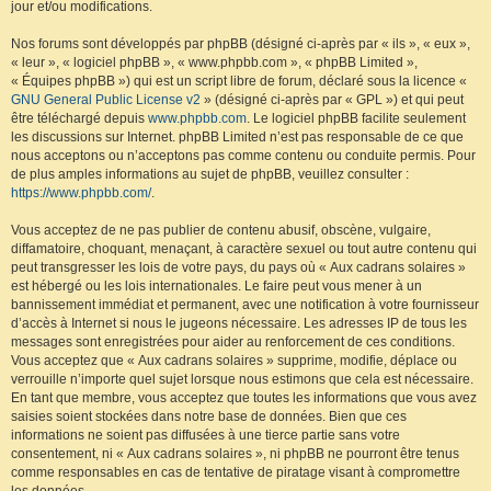
jour et/ou modifications.
Nos forums sont développés par phpBB (désigné ci-après par « ils », « eux »,
« leur », « logiciel phpBB », « www.phpbb.com », « phpBB Limited »,
« Équipes phpBB ») qui est un script libre de forum, déclaré sous la licence «
GNU General Public License v2
» (désigné ci-après par « GPL ») et qui peut
être téléchargé depuis
www.phpbb.com
. Le logiciel phpBB facilite seulement
les discussions sur Internet. phpBB Limited n’est pas responsable de ce que
nous acceptons ou n’acceptons pas comme contenu ou conduite permis. Pour
de plus amples informations au sujet de phpBB, veuillez consulter :
https://www.phpbb.com/
.
Vous acceptez de ne pas publier de contenu abusif, obscène, vulgaire,
diffamatoire, choquant, menaçant, à caractère sexuel ou tout autre contenu qui
peut transgresser les lois de votre pays, du pays où « Aux cadrans solaires »
est hébergé ou les lois internationales. Le faire peut vous mener à un
bannissement immédiat et permanent, avec une notification à votre fournisseur
d’accès à Internet si nous le jugeons nécessaire. Les adresses IP de tous les
messages sont enregistrées pour aider au renforcement de ces conditions.
Vous acceptez que « Aux cadrans solaires » supprime, modifie, déplace ou
verrouille n’importe quel sujet lorsque nous estimons que cela est nécessaire.
En tant que membre, vous acceptez que toutes les informations que vous avez
saisies soient stockées dans notre base de données. Bien que ces
informations ne soient pas diffusées à une tierce partie sans votre
consentement, ni « Aux cadrans solaires », ni phpBB ne pourront être tenus
comme responsables en cas de tentative de piratage visant à compromettre