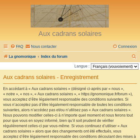
Aux cadrans solaires
FAQ
Nous contacter
Connexion
R
La gnomonique
Index du forum
e
Langue :
c
Aux cadrans solaires - Enregistrement
h
e
En accédant à « Aux cadrans solaires » (désigné ci-après par « nous »,
« notre », « nos », « Aux cadrans solaires », « https://gnomonique.fr/forum »),
r
vous acceptez d’être légalement responsable des conditions suivantes. Si
vous n’acceptez pas d’être légalement responsable de toutes les conditions
c
suivantes, alors n’accédez pas et/ou n’utilisez pas « Aux cadrans solaires ».
h
Nous pouvons modifier celles-ci à n’importe quel moment et nous ferons tout
pour que vous en soyez informé, bien qu’il soit prudent de vérifier
e
régulièrement celles-ci par vous-même. Si vous continuez d’utiliser « Aux
r
cadrans solaires » alors que des changements ont été effectués, vous
acceptez d’être légalement responsable des conditions découlant des mises à