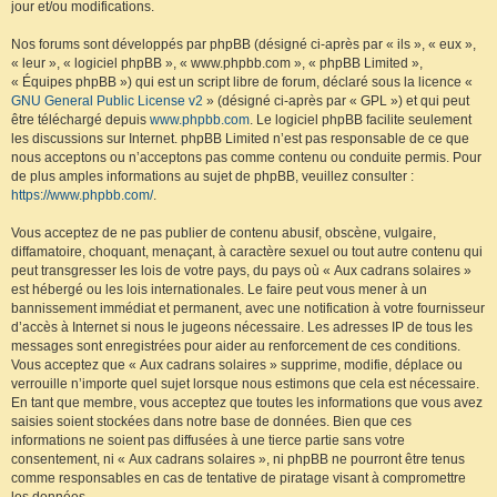
jour et/ou modifications.
Nos forums sont développés par phpBB (désigné ci-après par « ils », « eux »,
« leur », « logiciel phpBB », « www.phpbb.com », « phpBB Limited »,
« Équipes phpBB ») qui est un script libre de forum, déclaré sous la licence «
GNU General Public License v2
» (désigné ci-après par « GPL ») et qui peut
être téléchargé depuis
www.phpbb.com
. Le logiciel phpBB facilite seulement
les discussions sur Internet. phpBB Limited n’est pas responsable de ce que
nous acceptons ou n’acceptons pas comme contenu ou conduite permis. Pour
de plus amples informations au sujet de phpBB, veuillez consulter :
https://www.phpbb.com/
.
Vous acceptez de ne pas publier de contenu abusif, obscène, vulgaire,
diffamatoire, choquant, menaçant, à caractère sexuel ou tout autre contenu qui
peut transgresser les lois de votre pays, du pays où « Aux cadrans solaires »
est hébergé ou les lois internationales. Le faire peut vous mener à un
bannissement immédiat et permanent, avec une notification à votre fournisseur
d’accès à Internet si nous le jugeons nécessaire. Les adresses IP de tous les
messages sont enregistrées pour aider au renforcement de ces conditions.
Vous acceptez que « Aux cadrans solaires » supprime, modifie, déplace ou
verrouille n’importe quel sujet lorsque nous estimons que cela est nécessaire.
En tant que membre, vous acceptez que toutes les informations que vous avez
saisies soient stockées dans notre base de données. Bien que ces
informations ne soient pas diffusées à une tierce partie sans votre
consentement, ni « Aux cadrans solaires », ni phpBB ne pourront être tenus
comme responsables en cas de tentative de piratage visant à compromettre