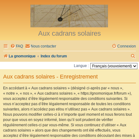
Aux cadrans solaires
FAQ
Nous contacter
Connexion
R
La gnomonique
Index du forum
e
Langue :
c
Aux cadrans solaires - Enregistrement
h
e
En accédant à « Aux cadrans solaires » (désigné ci-après par « nous »,
« notre », « nos », « Aux cadrans solaires », « https://gnomonique.fr/forum »),
r
vous acceptez d’être légalement responsable des conditions suivantes. Si
vous n’acceptez pas d’être légalement responsable de toutes les conditions
c
suivantes, alors n’accédez pas et/ou n’utilisez pas « Aux cadrans solaires ».
h
Nous pouvons modifier celles-ci à n’importe quel moment et nous ferons tout
pour que vous en soyez informé, bien qu’il soit prudent de vérifier
e
régulièrement celles-ci par vous-même. Si vous continuez d’utiliser « Aux
r
cadrans solaires » alors que des changements ont été effectués, vous
acceptez d’être légalement responsable des conditions découlant des mises à