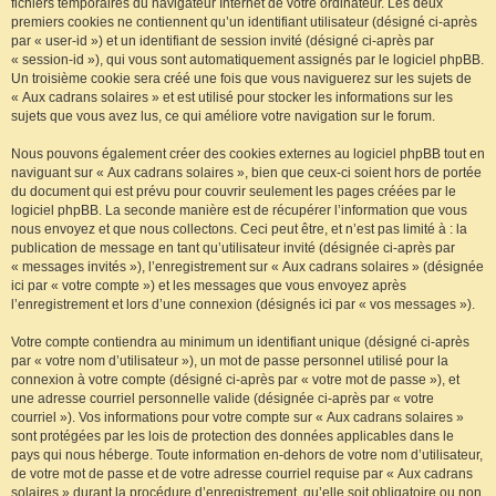
fichiers temporaires du navigateur Internet de votre ordinateur. Les deux
premiers cookies ne contiennent qu’un identifiant utilisateur (désigné ci-après
par « user-id ») et un identifiant de session invité (désigné ci-après par
« session-id »), qui vous sont automatiquement assignés par le logiciel phpBB.
Un troisième cookie sera créé une fois que vous naviguerez sur les sujets de
« Aux cadrans solaires » et est utilisé pour stocker les informations sur les
sujets que vous avez lus, ce qui améliore votre navigation sur le forum.
Nous pouvons également créer des cookies externes au logiciel phpBB tout en
naviguant sur « Aux cadrans solaires », bien que ceux-ci soient hors de portée
du document qui est prévu pour couvrir seulement les pages créées par le
logiciel phpBB. La seconde manière est de récupérer l’information que vous
nous envoyez et que nous collectons. Ceci peut être, et n’est pas limité à : la
publication de message en tant qu’utilisateur invité (désignée ci-après par
« messages invités »), l’enregistrement sur « Aux cadrans solaires » (désignée
ici par « votre compte ») et les messages que vous envoyez après
l’enregistrement et lors d’une connexion (désignés ici par « vos messages »).
Votre compte contiendra au minimum un identifiant unique (désigné ci-après
par « votre nom d’utilisateur »), un mot de passe personnel utilisé pour la
connexion à votre compte (désigné ci-après par « votre mot de passe »), et
une adresse courriel personnelle valide (désignée ci-après par « votre
courriel »). Vos informations pour votre compte sur « Aux cadrans solaires »
sont protégées par les lois de protection des données applicables dans le
pays qui nous héberge. Toute information en-dehors de votre nom d’utilisateur,
de votre mot de passe et de votre adresse courriel requise par « Aux cadrans
solaires » durant la procédure d’enregistrement, qu’elle soit obligatoire ou non,