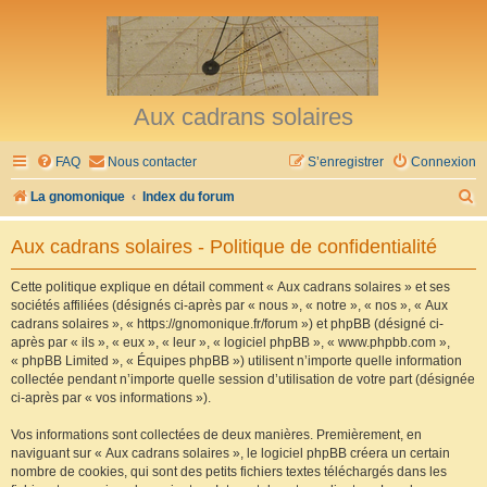
Aux cadrans solaires
FAQ
Nous contacter
S’enregistrer
Connexion
R
La gnomonique
Index du forum
e
Aux cadrans solaires - Politique de confidentialité
c
h
Cette politique explique en détail comment « Aux cadrans solaires » et ses
sociétés affiliées (désignés ci-après par « nous », « notre », « nos », « Aux
e
cadrans solaires », « https://gnomonique.fr/forum ») et phpBB (désigné ci-
r
après par « ils », « eux », « leur », « logiciel phpBB », « www.phpbb.com »,
« phpBB Limited », « Équipes phpBB ») utilisent n’importe quelle information
c
collectée pendant n’importe quelle session d’utilisation de votre part (désignée
h
ci-après par « vos informations »).
e
Vos informations sont collectées de deux manières. Premièrement, en
r
naviguant sur « Aux cadrans solaires », le logiciel phpBB créera un certain
nombre de cookies, qui sont des petits fichiers textes téléchargés dans les