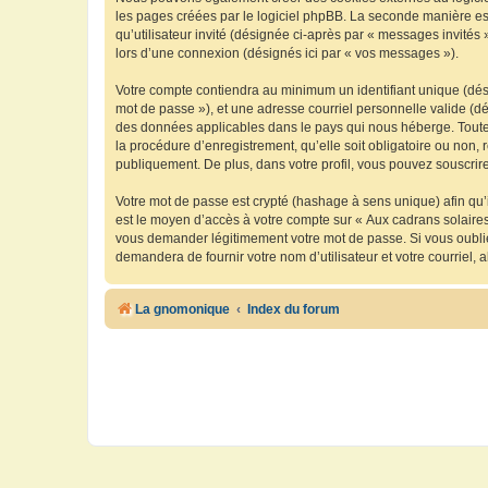
les pages créées par le logiciel phpBB. La seconde manière est 
qu’utilisateur invité (désignée ci-après par « messages invités
lors d’une connexion (désignés ici par « vos messages »).
Votre compte contiendra au minimum un identifiant unique (dési
mot de passe »), et une adresse courriel personnelle valide (dé
des données applicables dans le pays qui nous héberge. Toute i
la procédure d’enregistrement, qu’elle soit obligatoire ou non, 
publiquement. De plus, dans votre profil, vous pouvez souscrire
Votre mot de passe est crypté (hashage à sens unique) afin qu’i
est le moyen d’accès à votre compte sur « Aux cadrans solaire
vous demander légitimement votre mot de passe. Si vous oubliez
demandera de fournir votre nom d’utilisateur et votre courriel
La gnomonique
Index du forum