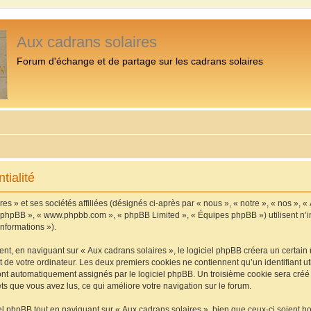
Aux cadrans solaires
Forum d'échange et de partage sur les cadrans solaires
tialité
s » et ses sociétés affiliées (désignés ci-après par « nous », « notre », « nos », «
iel phpBB », « www.phpbb.com », « phpBB Limited », « Équipes phpBB ») utilisent n’
informations »).
, en naviguant sur « Aux cadrans solaires », le logiciel phpBB créera un certain n
 de votre ordinateur. Les deux premiers cookies ne contiennent qu’un identifiant util
 sont automatiquement assignés par le logiciel phpBB. Un troisième cookie sera cré
jets que vous avez lus, ce qui améliore votre navigation sur le forum.
 phpBB tout en naviguant sur « Aux cadrans solaires », bien que ceux-ci soient h