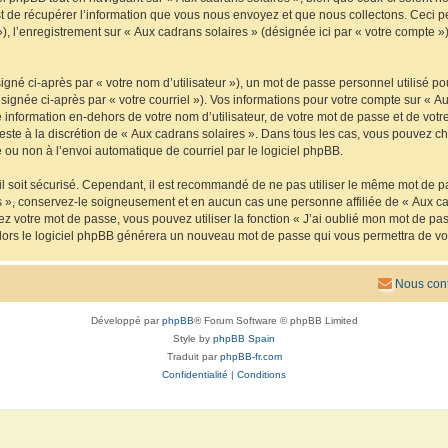
de récupérer l’information que vous nous envoyez et que nous collectons. Ceci peut 
 »), l’enregistrement sur « Aux cadrans solaires » (désignée ici par « votre compte
gné ci-après par « votre nom d’utilisateur »), un mot de passe personnel utilisé po
signée ci-après par « votre courriel »). Vos informations pour votre compte sur « Au
nformation en-dehors de votre nom d’utilisateur, de votre mot de passe et de votre
reste à la discrétion de « Aux cadrans solaires ». Dans tous les cas, vous pouvez ch
 ou non à l’envoi automatique de courriel par le logiciel phpBB.
l soit sécurisé. Cependant, il est recommandé de ne pas utiliser le même mot de pas
s », conservez-le soigneusement et en aucun cas une personne affiliée de « Aux ca
 votre mot de passe, vous pouvez utiliser la fonction « J’ai oublié mon mot de pa
, alors le logiciel phpBB générera un nouveau mot de passe qui vous permettra de v
Nous cont
Développé par
phpBB
® Forum Software © phpBB Limited
Style by
phpBB Spain
Traduit par
phpBB-fr.com
Confidentialité
|
Conditions