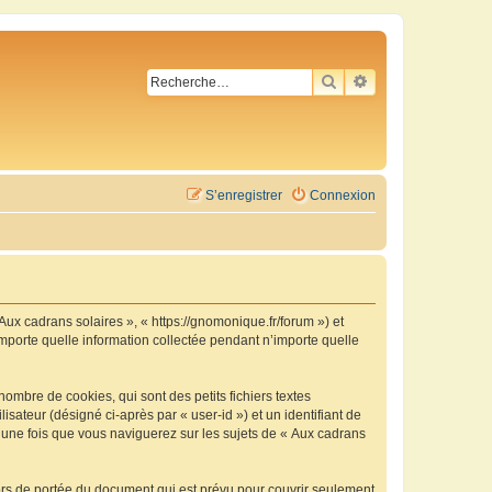
RECHERCHER
RECHERCHE AVA
S’enregistrer
Connexion
 Aux cadrans solaires », « https://gnomonique.fr/forum ») et
importe quelle information collectée pendant n’importe quelle
ombre de cookies, qui sont des petits fichiers textes
isateur (désigné ci-après par « user-id ») et un identifiant de
é une fois que vous naviguerez sur les sujets de « Aux cadrans
ors de portée du document qui est prévu pour couvrir seulement