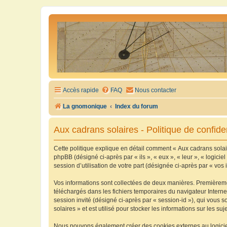
Accès rapide
FAQ
Nous contacter
La gnomonique
Index du forum
Aux cadrans solaires - Politique de confiden
Cette politique explique en détail comment « Aux cadrans solaire
phpBB (désigné ci-après par « ils », « eux », « leur », « logic
session d’utilisation de votre part (désignée ci-après par « vos 
Vos informations sont collectées de deux manières. Premièrement
téléchargés dans les fichiers temporaires du navigateur Internet
session invité (désigné ci-après par « session-id »), qui vous
solaires » et est utilisé pour stocker les informations sur les su
Nous pouvons également créer des cookies externes au logiciel