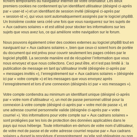
fichiers temporaires du navigateur Internet de votre ordinateur. Les deux
premiers cookies ne contiennent qu’un identifiant utilisateur (désigné ci-après
par « user-id ») et un identifiant de session invité (désigné ci-après par
« session-id »), qui vous sont automatiquement assignés par le logiciel phpBB.
Un troisième cookie sera créé une fois que vous naviguerez sur les sujets de
« Aux cadrans solaires » et est utilisé pour stocker les informations sur les
sujets que vous avez lus, ce qui améliore votre navigation sur le forum.
Nous pouvons également créer des cookies externes au logiciel phpBB tout en
naviguant sur « Aux cadrans solaires », bien que ceux-ci soient hors de portée
du document qui est prévu pour couvrir seulement les pages créées par le
logiciel phpBB. La seconde manière est de récupérer l’information que vous
nous envoyez et que nous collectons. Ceci peut être, et n’est pas limité à : la
publication de message en tant qu’utilisateur invité (désignée ci-après par
« messages invités »), l’enregistrement sur « Aux cadrans solaires » (désignée
ici par « votre compte ») et les messages que vous envoyez après
l’enregistrement et lors d’une connexion (désignés ici par « vos messages »).
Votre compte contiendra au minimum un identifiant unique (désigné ci-après
par « votre nom d’utilisateur »), un mot de passe personnel utilisé pour la
connexion à votre compte (désigné ci-après par « votre mot de passe »), et
une adresse courriel personnelle valide (désignée ci-après par « votre
courriel »). Vos informations pour votre compte sur « Aux cadrans solaires »
sont protégées par les lois de protection des données applicables dans le
pays qui nous héberge. Toute information en-dehors de votre nom d’utilisateur,
de votre mot de passe et de votre adresse courriel requise par « Aux cadrans
solaires » durant la procédure d’enregistrement, qu’elle soit obligatoire ou non,