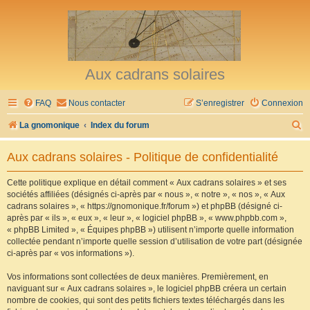
Aux cadrans solaires
FAQ
Nous contacter
S’enregistrer
Connexion
R
La gnomonique
Index du forum
e
Aux cadrans solaires - Politique de confidentialité
c
h
Cette politique explique en détail comment « Aux cadrans solaires » et ses
sociétés affiliées (désignés ci-après par « nous », « notre », « nos », « Aux
e
cadrans solaires », « https://gnomonique.fr/forum ») et phpBB (désigné ci-
r
après par « ils », « eux », « leur », « logiciel phpBB », « www.phpbb.com »,
« phpBB Limited », « Équipes phpBB ») utilisent n’importe quelle information
c
collectée pendant n’importe quelle session d’utilisation de votre part (désignée
h
ci-après par « vos informations »).
e
Vos informations sont collectées de deux manières. Premièrement, en
r
naviguant sur « Aux cadrans solaires », le logiciel phpBB créera un certain
nombre de cookies, qui sont des petits fichiers textes téléchargés dans les