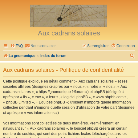
Aux cadrans solaires
FAQ
Nous contacter
S’enregistrer
Connexion
R
La gnomonique
Index du forum
e
Aux cadrans solaires - Politique de confidentialité
c
h
Cette politique explique en détail comment « Aux cadrans solaires » et ses
sociétés affiliées (désignés ci-après par « nous », « notre », « nos », « Aux
e
cadrans solaires », « https://gnomonique.fr/forum ») et phpBB (désigné ci-
r
après par « ils », « eux », « leur », « logiciel phpBB », « www.phpbb.com »,
« phpBB Limited », « Équipes phpBB ») utilisent n’importe quelle information
c
collectée pendant n’importe quelle session d’utilisation de votre part (désignée
h
ci-après par « vos informations »).
e
Vos informations sont collectées de deux manières. Premièrement, en
r
naviguant sur « Aux cadrans solaires », le logiciel phpBB créera un certain
nombre de cookies, qui sont des petits fichiers textes téléchargés dans les