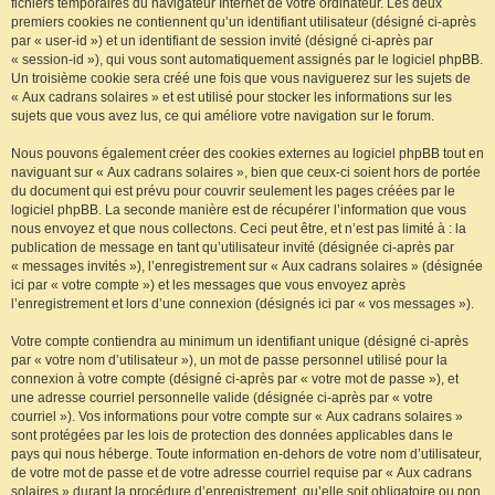
fichiers temporaires du navigateur Internet de votre ordinateur. Les deux
premiers cookies ne contiennent qu’un identifiant utilisateur (désigné ci-après
par « user-id ») et un identifiant de session invité (désigné ci-après par
« session-id »), qui vous sont automatiquement assignés par le logiciel phpBB.
Un troisième cookie sera créé une fois que vous naviguerez sur les sujets de
« Aux cadrans solaires » et est utilisé pour stocker les informations sur les
sujets que vous avez lus, ce qui améliore votre navigation sur le forum.
Nous pouvons également créer des cookies externes au logiciel phpBB tout en
naviguant sur « Aux cadrans solaires », bien que ceux-ci soient hors de portée
du document qui est prévu pour couvrir seulement les pages créées par le
logiciel phpBB. La seconde manière est de récupérer l’information que vous
nous envoyez et que nous collectons. Ceci peut être, et n’est pas limité à : la
publication de message en tant qu’utilisateur invité (désignée ci-après par
« messages invités »), l’enregistrement sur « Aux cadrans solaires » (désignée
ici par « votre compte ») et les messages que vous envoyez après
l’enregistrement et lors d’une connexion (désignés ici par « vos messages »).
Votre compte contiendra au minimum un identifiant unique (désigné ci-après
par « votre nom d’utilisateur »), un mot de passe personnel utilisé pour la
connexion à votre compte (désigné ci-après par « votre mot de passe »), et
une adresse courriel personnelle valide (désignée ci-après par « votre
courriel »). Vos informations pour votre compte sur « Aux cadrans solaires »
sont protégées par les lois de protection des données applicables dans le
pays qui nous héberge. Toute information en-dehors de votre nom d’utilisateur,
de votre mot de passe et de votre adresse courriel requise par « Aux cadrans
solaires » durant la procédure d’enregistrement, qu’elle soit obligatoire ou non,