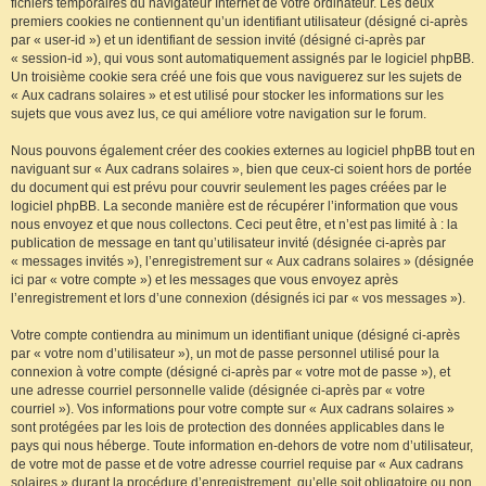
fichiers temporaires du navigateur Internet de votre ordinateur. Les deux
premiers cookies ne contiennent qu’un identifiant utilisateur (désigné ci-après
par « user-id ») et un identifiant de session invité (désigné ci-après par
« session-id »), qui vous sont automatiquement assignés par le logiciel phpBB.
Un troisième cookie sera créé une fois que vous naviguerez sur les sujets de
« Aux cadrans solaires » et est utilisé pour stocker les informations sur les
sujets que vous avez lus, ce qui améliore votre navigation sur le forum.
Nous pouvons également créer des cookies externes au logiciel phpBB tout en
naviguant sur « Aux cadrans solaires », bien que ceux-ci soient hors de portée
du document qui est prévu pour couvrir seulement les pages créées par le
logiciel phpBB. La seconde manière est de récupérer l’information que vous
nous envoyez et que nous collectons. Ceci peut être, et n’est pas limité à : la
publication de message en tant qu’utilisateur invité (désignée ci-après par
« messages invités »), l’enregistrement sur « Aux cadrans solaires » (désignée
ici par « votre compte ») et les messages que vous envoyez après
l’enregistrement et lors d’une connexion (désignés ici par « vos messages »).
Votre compte contiendra au minimum un identifiant unique (désigné ci-après
par « votre nom d’utilisateur »), un mot de passe personnel utilisé pour la
connexion à votre compte (désigné ci-après par « votre mot de passe »), et
une adresse courriel personnelle valide (désignée ci-après par « votre
courriel »). Vos informations pour votre compte sur « Aux cadrans solaires »
sont protégées par les lois de protection des données applicables dans le
pays qui nous héberge. Toute information en-dehors de votre nom d’utilisateur,
de votre mot de passe et de votre adresse courriel requise par « Aux cadrans
solaires » durant la procédure d’enregistrement, qu’elle soit obligatoire ou non,