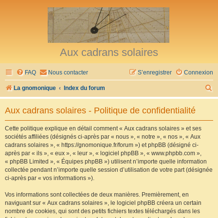
Aux cadrans solaires
FAQ
Nous contacter
S’enregistrer
Connexion
R
La gnomonique
Index du forum
e
Aux cadrans solaires - Politique de confidentialité
c
h
Cette politique explique en détail comment « Aux cadrans solaires » et ses
sociétés affiliées (désignés ci-après par « nous », « notre », « nos », « Aux
e
cadrans solaires », « https://gnomonique.fr/forum ») et phpBB (désigné ci-
r
après par « ils », « eux », « leur », « logiciel phpBB », « www.phpbb.com »,
« phpBB Limited », « Équipes phpBB ») utilisent n’importe quelle information
c
collectée pendant n’importe quelle session d’utilisation de votre part (désignée
h
ci-après par « vos informations »).
e
Vos informations sont collectées de deux manières. Premièrement, en
r
naviguant sur « Aux cadrans solaires », le logiciel phpBB créera un certain
nombre de cookies, qui sont des petits fichiers textes téléchargés dans les