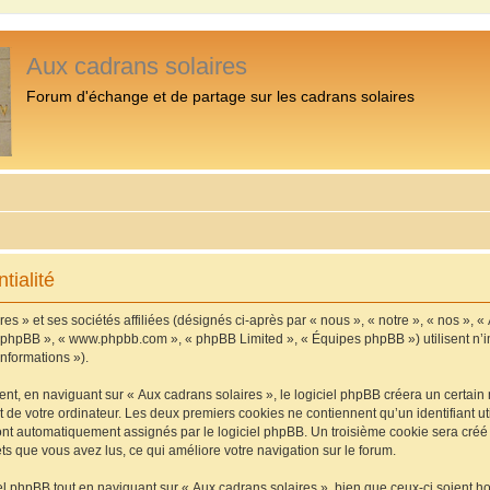
Aux cadrans solaires
Forum d'échange et de partage sur les cadrans solaires
tialité
s » et ses sociétés affiliées (désignés ci-après par « nous », « notre », « nos », «
iel phpBB », « www.phpbb.com », « phpBB Limited », « Équipes phpBB ») utilisent n’
informations »).
, en naviguant sur « Aux cadrans solaires », le logiciel phpBB créera un certain n
 de votre ordinateur. Les deux premiers cookies ne contiennent qu’un identifiant util
 sont automatiquement assignés par le logiciel phpBB. Un troisième cookie sera cré
jets que vous avez lus, ce qui améliore votre navigation sur le forum.
 phpBB tout en naviguant sur « Aux cadrans solaires », bien que ceux-ci soient h