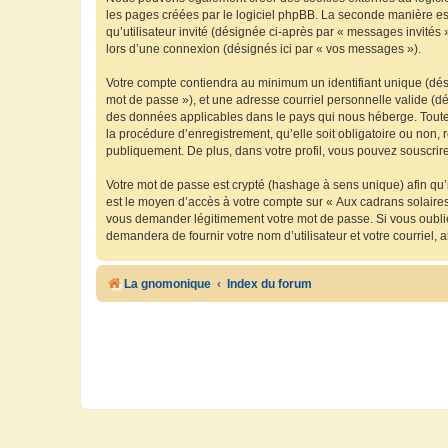
les pages créées par le logiciel phpBB. La seconde manière est 
qu’utilisateur invité (désignée ci-après par « messages invités
lors d’une connexion (désignés ici par « vos messages »).
Votre compte contiendra au minimum un identifiant unique (dési
mot de passe »), et une adresse courriel personnelle valide (dé
des données applicables dans le pays qui nous héberge. Toute i
la procédure d’enregistrement, qu’elle soit obligatoire ou non, 
publiquement. De plus, dans votre profil, vous pouvez souscrire
Votre mot de passe est crypté (hashage à sens unique) afin qu’i
est le moyen d’accès à votre compte sur « Aux cadrans solaire
vous demander légitimement votre mot de passe. Si vous oubliez
demandera de fournir votre nom d’utilisateur et votre courriel
La gnomonique
Index du forum