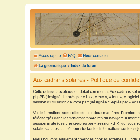
Accès rapide
FAQ
Nous contacter
La gnomonique
Index du forum
Aux cadrans solaires - Politique de confiden
Cette politique explique en détail comment « Aux cadrans solaire
phpBB (désigné ci-après par « ils », « eux », « leur », « logic
session d’utilisation de votre part (désignée ci-après par « vos 
Vos informations sont collectées de deux manières. Premièrement
téléchargés dans les fichiers temporaires du navigateur Internet
session invité (désigné ci-après par « session-id »), qui vous
solaires » et est utilisé pour stocker les informations sur les su
Nous pouvons également créer des cookies externes au logiciel