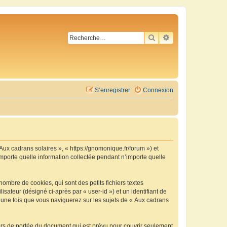
RECHERCHER
RECHERCHE AVA
S’enregistrer
Connexion
 Aux cadrans solaires », « https://gnomonique.fr/forum ») et
importe quelle information collectée pendant n’importe quelle
ombre de cookies, qui sont des petits fichiers textes
isateur (désigné ci-après par « user-id ») et un identifiant de
é une fois que vous naviguerez sur les sujets de « Aux cadrans
ors de portée du document qui est prévu pour couvrir seulement