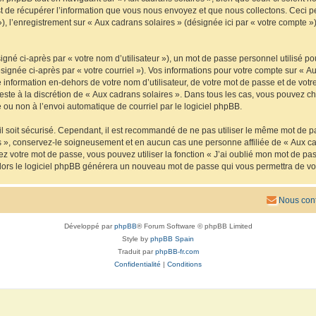
de récupérer l’information que vous nous envoyez et que nous collectons. Ceci peut 
 »), l’enregistrement sur « Aux cadrans solaires » (désignée ici par « votre compte
gné ci-après par « votre nom d’utilisateur »), un mot de passe personnel utilisé po
signée ci-après par « votre courriel »). Vos informations pour votre compte sur « Au
nformation en-dehors de votre nom d’utilisateur, de votre mot de passe et de votre
reste à la discrétion de « Aux cadrans solaires ». Dans tous les cas, vous pouvez ch
 ou non à l’envoi automatique de courriel par le logiciel phpBB.
l soit sécurisé. Cependant, il est recommandé de ne pas utiliser le même mot de pas
s », conservez-le soigneusement et en aucun cas une personne affiliée de « Aux ca
 votre mot de passe, vous pouvez utiliser la fonction « J’ai oublié mon mot de pa
, alors le logiciel phpBB générera un nouveau mot de passe qui vous permettra de v
Nous cont
Développé par
phpBB
® Forum Software © phpBB Limited
Style by
phpBB Spain
Traduit par
phpBB-fr.com
Confidentialité
|
Conditions