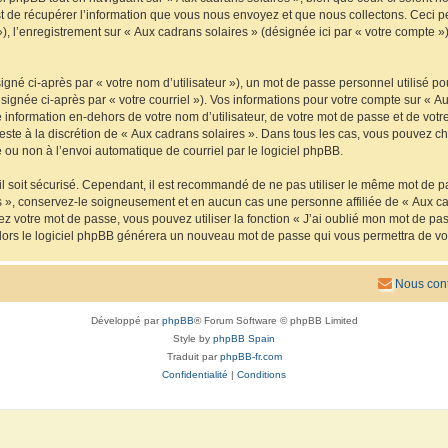
de récupérer l’information que vous nous envoyez et que nous collectons. Ceci peut 
 »), l’enregistrement sur « Aux cadrans solaires » (désignée ici par « votre compte
gné ci-après par « votre nom d’utilisateur »), un mot de passe personnel utilisé po
signée ci-après par « votre courriel »). Vos informations pour votre compte sur « Au
nformation en-dehors de votre nom d’utilisateur, de votre mot de passe et de votre
reste à la discrétion de « Aux cadrans solaires ». Dans tous les cas, vous pouvez ch
 ou non à l’envoi automatique de courriel par le logiciel phpBB.
l soit sécurisé. Cependant, il est recommandé de ne pas utiliser le même mot de pas
s », conservez-le soigneusement et en aucun cas une personne affiliée de « Aux ca
 votre mot de passe, vous pouvez utiliser la fonction « J’ai oublié mon mot de pa
, alors le logiciel phpBB générera un nouveau mot de passe qui vous permettra de v
Nous cont
Développé par
phpBB
® Forum Software © phpBB Limited
Style by
phpBB Spain
Traduit par
phpBB-fr.com
Confidentialité
|
Conditions