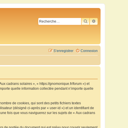
RECHERCHER
RECHERCHE AVA
S’enregistrer
Connexion
 Aux cadrans solaires », « https://gnomonique.fr/forum ») et
importe quelle information collectée pendant n’importe quelle
ombre de cookies, qui sont des petits fichiers textes
isateur (désigné ci-après par « user-id ») et un identifiant de
é une fois que vous naviguerez sur les sujets de « Aux cadrans
ors de portée du document qui est prévu pour couvrir seulement