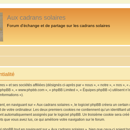
Aux cadrans solaires
Forum d'échange et de partage sur les cadrans solaires
tialité
s » et ses sociétés affiliées (désignés ci-après par « nous », « notre », « nos », «
iel phpBB », « www.phpbb.com », « phpBB Limited », « Équipes phpBB ») utilisent n’
informations »).
, en naviguant sur « Aux cadrans solaires », le logiciel phpBB créera un certain n
 de votre ordinateur. Les deux premiers cookies ne contiennent qu’un identifiant util
 sont automatiquement assignés par le logiciel phpBB. Un troisième cookie sera cré
jets que vous avez lus, ce qui améliore votre navigation sur le forum.
 phpBB tout en naviguant sur « Aux cadrans solaires », bien que ceux-ci soient h