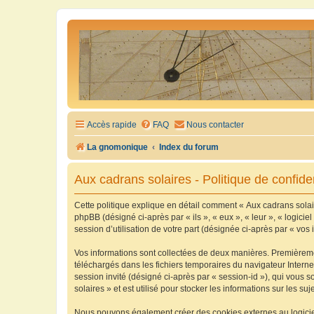
Accès rapide
FAQ
Nous contacter
La gnomonique
Index du forum
Aux cadrans solaires - Politique de confiden
Cette politique explique en détail comment « Aux cadrans solaire
phpBB (désigné ci-après par « ils », « eux », « leur », « logic
session d’utilisation de votre part (désignée ci-après par « vos 
Vos informations sont collectées de deux manières. Premièrement
téléchargés dans les fichiers temporaires du navigateur Internet
session invité (désigné ci-après par « session-id »), qui vous
solaires » et est utilisé pour stocker les informations sur les su
Nous pouvons également créer des cookies externes au logiciel