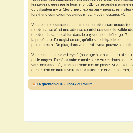
les pages créées par le logiciel phpBB. La seconde manière est 
qu’utilisateur invité (désignée ci-après par « messages invités
lors d’une connexion (désignés ici par « vos messages »).
Votre compte contiendra au minimum un identifiant unique (dési
mot de passe »), et une adresse courriel personnelle valide (dé
des données applicables dans le pays qui nous héberge. Toute i
la procédure d’enregistrement, qu’elle soit obligatoire ou non, 
publiquement. De plus, dans votre profil, vous pouvez souscrire
Votre mot de passe est crypté (hashage à sens unique) afin qu’i
est le moyen d’accès à votre compte sur « Aux cadrans solaire
vous demander légitimement votre mot de passe. Si vous oubliez
demandera de fournir votre nom d’utilisateur et votre courriel
La gnomonique
Index du forum