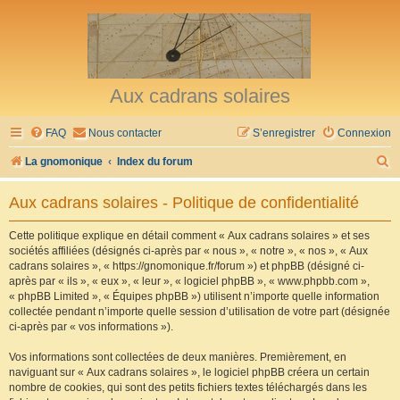
Aux cadrans solaires
FAQ
Nous contacter
S’enregistrer
Connexion
R
La gnomonique
Index du forum
e
Aux cadrans solaires - Politique de confidentialité
c
h
Cette politique explique en détail comment « Aux cadrans solaires » et ses
sociétés affiliées (désignés ci-après par « nous », « notre », « nos », « Aux
e
cadrans solaires », « https://gnomonique.fr/forum ») et phpBB (désigné ci-
r
après par « ils », « eux », « leur », « logiciel phpBB », « www.phpbb.com »,
« phpBB Limited », « Équipes phpBB ») utilisent n’importe quelle information
c
collectée pendant n’importe quelle session d’utilisation de votre part (désignée
h
ci-après par « vos informations »).
e
Vos informations sont collectées de deux manières. Premièrement, en
r
naviguant sur « Aux cadrans solaires », le logiciel phpBB créera un certain
nombre de cookies, qui sont des petits fichiers textes téléchargés dans les