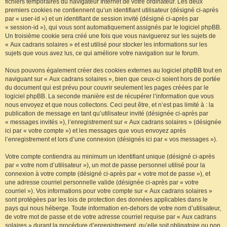
fichiers temporaires du navigateur Internet de votre ordinateur. Les deux
premiers cookies ne contiennent qu’un identifiant utilisateur (désigné ci-après
par « user-id ») et un identifiant de session invité (désigné ci-après par
« session-id »), qui vous sont automatiquement assignés par le logiciel phpBB.
Un troisième cookie sera créé une fois que vous naviguerez sur les sujets de
« Aux cadrans solaires » et est utilisé pour stocker les informations sur les
sujets que vous avez lus, ce qui améliore votre navigation sur le forum.
Nous pouvons également créer des cookies externes au logiciel phpBB tout en
naviguant sur « Aux cadrans solaires », bien que ceux-ci soient hors de portée
du document qui est prévu pour couvrir seulement les pages créées par le
logiciel phpBB. La seconde manière est de récupérer l’information que vous
nous envoyez et que nous collectons. Ceci peut être, et n’est pas limité à : la
publication de message en tant qu’utilisateur invité (désignée ci-après par
« messages invités »), l’enregistrement sur « Aux cadrans solaires » (désignée
ici par « votre compte ») et les messages que vous envoyez après
l’enregistrement et lors d’une connexion (désignés ici par « vos messages »).
Votre compte contiendra au minimum un identifiant unique (désigné ci-après
par « votre nom d’utilisateur »), un mot de passe personnel utilisé pour la
connexion à votre compte (désigné ci-après par « votre mot de passe »), et
une adresse courriel personnelle valide (désignée ci-après par « votre
courriel »). Vos informations pour votre compte sur « Aux cadrans solaires »
sont protégées par les lois de protection des données applicables dans le
pays qui nous héberge. Toute information en-dehors de votre nom d’utilisateur,
de votre mot de passe et de votre adresse courriel requise par « Aux cadrans
solaires » durant la procédure d’enregistrement, qu’elle soit obligatoire ou non,