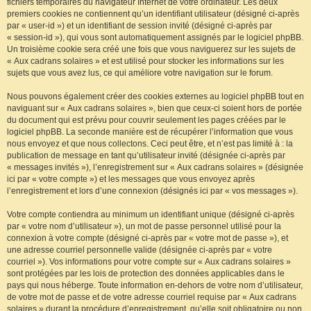
fichiers temporaires du navigateur Internet de votre ordinateur. Les deux
premiers cookies ne contiennent qu’un identifiant utilisateur (désigné ci-après
par « user-id ») et un identifiant de session invité (désigné ci-après par
« session-id »), qui vous sont automatiquement assignés par le logiciel phpBB.
Un troisième cookie sera créé une fois que vous naviguerez sur les sujets de
« Aux cadrans solaires » et est utilisé pour stocker les informations sur les
sujets que vous avez lus, ce qui améliore votre navigation sur le forum.
Nous pouvons également créer des cookies externes au logiciel phpBB tout en
naviguant sur « Aux cadrans solaires », bien que ceux-ci soient hors de portée
du document qui est prévu pour couvrir seulement les pages créées par le
logiciel phpBB. La seconde manière est de récupérer l’information que vous
nous envoyez et que nous collectons. Ceci peut être, et n’est pas limité à : la
publication de message en tant qu’utilisateur invité (désignée ci-après par
« messages invités »), l’enregistrement sur « Aux cadrans solaires » (désignée
ici par « votre compte ») et les messages que vous envoyez après
l’enregistrement et lors d’une connexion (désignés ici par « vos messages »).
Votre compte contiendra au minimum un identifiant unique (désigné ci-après
par « votre nom d’utilisateur »), un mot de passe personnel utilisé pour la
connexion à votre compte (désigné ci-après par « votre mot de passe »), et
une adresse courriel personnelle valide (désignée ci-après par « votre
courriel »). Vos informations pour votre compte sur « Aux cadrans solaires »
sont protégées par les lois de protection des données applicables dans le
pays qui nous héberge. Toute information en-dehors de votre nom d’utilisateur,
de votre mot de passe et de votre adresse courriel requise par « Aux cadrans
solaires » durant la procédure d’enregistrement, qu’elle soit obligatoire ou non,