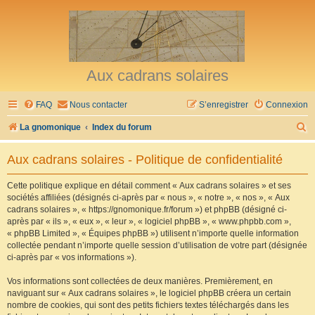
Aux cadrans solaires
FAQ
Nous contacter
S’enregistrer
Connexion
R
La gnomonique
Index du forum
e
Aux cadrans solaires - Politique de confidentialité
c
h
Cette politique explique en détail comment « Aux cadrans solaires » et ses
sociétés affiliées (désignés ci-après par « nous », « notre », « nos », « Aux
e
cadrans solaires », « https://gnomonique.fr/forum ») et phpBB (désigné ci-
r
après par « ils », « eux », « leur », « logiciel phpBB », « www.phpbb.com »,
« phpBB Limited », « Équipes phpBB ») utilisent n’importe quelle information
c
collectée pendant n’importe quelle session d’utilisation de votre part (désignée
h
ci-après par « vos informations »).
e
Vos informations sont collectées de deux manières. Premièrement, en
r
naviguant sur « Aux cadrans solaires », le logiciel phpBB créera un certain
nombre de cookies, qui sont des petits fichiers textes téléchargés dans les