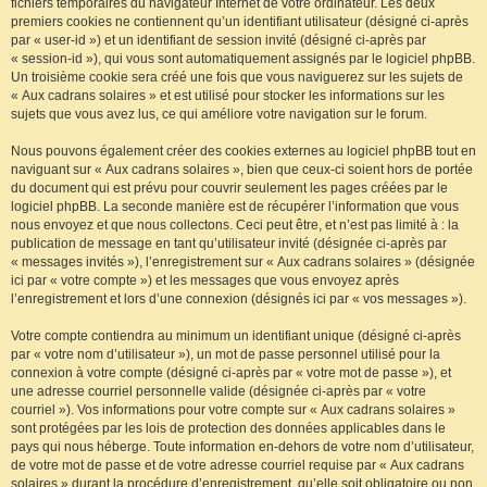
fichiers temporaires du navigateur Internet de votre ordinateur. Les deux
premiers cookies ne contiennent qu’un identifiant utilisateur (désigné ci-après
par « user-id ») et un identifiant de session invité (désigné ci-après par
« session-id »), qui vous sont automatiquement assignés par le logiciel phpBB.
Un troisième cookie sera créé une fois que vous naviguerez sur les sujets de
« Aux cadrans solaires » et est utilisé pour stocker les informations sur les
sujets que vous avez lus, ce qui améliore votre navigation sur le forum.
Nous pouvons également créer des cookies externes au logiciel phpBB tout en
naviguant sur « Aux cadrans solaires », bien que ceux-ci soient hors de portée
du document qui est prévu pour couvrir seulement les pages créées par le
logiciel phpBB. La seconde manière est de récupérer l’information que vous
nous envoyez et que nous collectons. Ceci peut être, et n’est pas limité à : la
publication de message en tant qu’utilisateur invité (désignée ci-après par
« messages invités »), l’enregistrement sur « Aux cadrans solaires » (désignée
ici par « votre compte ») et les messages que vous envoyez après
l’enregistrement et lors d’une connexion (désignés ici par « vos messages »).
Votre compte contiendra au minimum un identifiant unique (désigné ci-après
par « votre nom d’utilisateur »), un mot de passe personnel utilisé pour la
connexion à votre compte (désigné ci-après par « votre mot de passe »), et
une adresse courriel personnelle valide (désignée ci-après par « votre
courriel »). Vos informations pour votre compte sur « Aux cadrans solaires »
sont protégées par les lois de protection des données applicables dans le
pays qui nous héberge. Toute information en-dehors de votre nom d’utilisateur,
de votre mot de passe et de votre adresse courriel requise par « Aux cadrans
solaires » durant la procédure d’enregistrement, qu’elle soit obligatoire ou non,