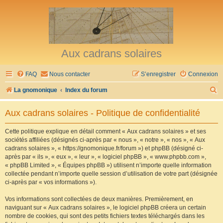
Aux cadrans solaires
FAQ
Nous contacter
S’enregistrer
Connexion
R
La gnomonique
Index du forum
e
Aux cadrans solaires - Politique de confidentialité
c
h
Cette politique explique en détail comment « Aux cadrans solaires » et ses
sociétés affiliées (désignés ci-après par « nous », « notre », « nos », « Aux
e
cadrans solaires », « https://gnomonique.fr/forum ») et phpBB (désigné ci-
r
après par « ils », « eux », « leur », « logiciel phpBB », « www.phpbb.com »,
« phpBB Limited », « Équipes phpBB ») utilisent n’importe quelle information
c
collectée pendant n’importe quelle session d’utilisation de votre part (désignée
h
ci-après par « vos informations »).
e
Vos informations sont collectées de deux manières. Premièrement, en
r
naviguant sur « Aux cadrans solaires », le logiciel phpBB créera un certain
nombre de cookies, qui sont des petits fichiers textes téléchargés dans les