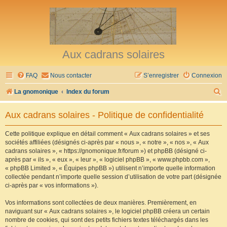
Aux cadrans solaires
FAQ
Nous contacter
S’enregistrer
Connexion
R
La gnomonique
Index du forum
e
Aux cadrans solaires - Politique de confidentialité
c
h
Cette politique explique en détail comment « Aux cadrans solaires » et ses
sociétés affiliées (désignés ci-après par « nous », « notre », « nos », « Aux
e
cadrans solaires », « https://gnomonique.fr/forum ») et phpBB (désigné ci-
r
après par « ils », « eux », « leur », « logiciel phpBB », « www.phpbb.com »,
« phpBB Limited », « Équipes phpBB ») utilisent n’importe quelle information
c
collectée pendant n’importe quelle session d’utilisation de votre part (désignée
h
ci-après par « vos informations »).
e
Vos informations sont collectées de deux manières. Premièrement, en
r
naviguant sur « Aux cadrans solaires », le logiciel phpBB créera un certain
nombre de cookies, qui sont des petits fichiers textes téléchargés dans les