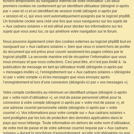
fichiers temporaires du navigateur Internet de votre ordinateur. Les deux
premiers cookies ne contiennent qu’un identifiant utilisateur (désigné ci-après
par « user-id ») et un identifiant de session invité (désigné ci-après par
« session-id »), qui vous sont automatiquement assignés par le logiciel phpBB.
Un troisième cookie sera créé une fois que vous naviguerez sur les sujets de
« Aux cadrans solaires » et est utilisé pour stocker les informations sur les
sujets que vous avez lus, ce qui améliore votre navigation sur le forum.
Nous pouvons également créer des cookies externes au logiciel phpBB tout en
naviguant sur « Aux cadrans solaires », bien que ceux-ci soient hors de portée
du document qui est prévu pour couvrir seulement les pages créées par le
logiciel phpBB. La seconde manière est de récupérer l’information que vous
nous envoyez et que nous collectons. Ceci peut être, et n’est pas limité à : la
publication de message en tant qu’utilisateur invité (désignée ci-après par
« messages invités »), l’enregistrement sur « Aux cadrans solaires » (désignée
ici par « votre compte ») et les messages que vous envoyez après
l’enregistrement et lors d’une connexion (désignés ici par « vos messages »).
Votre compte contiendra au minimum un identifiant unique (désigné ci-après
par « votre nom d’utilisateur »), un mot de passe personnel utilisé pour la
connexion à votre compte (désigné ci-après par « votre mot de passe »), et
une adresse courriel personnelle valide (désignée ci-après par « votre
courriel »). Vos informations pour votre compte sur « Aux cadrans solaires »
sont protégées par les lois de protection des données applicables dans le
pays qui nous héberge. Toute information en-dehors de votre nom d’utilisateur,
de votre mot de passe et de votre adresse courriel requise par « Aux cadrans
solaires » durant la procédure d’enregistrement, qu’elle soit obligatoire ou non,