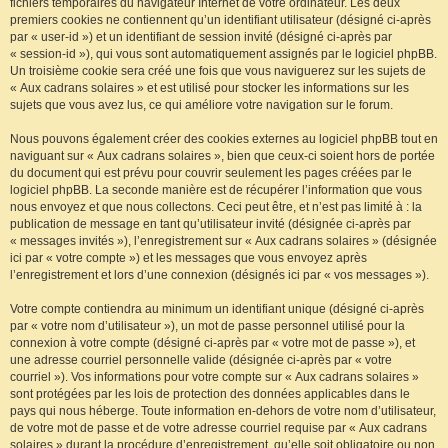
fichiers temporaires du navigateur Internet de votre ordinateur. Les deux
premiers cookies ne contiennent qu’un identifiant utilisateur (désigné ci-après
par « user-id ») et un identifiant de session invité (désigné ci-après par
« session-id »), qui vous sont automatiquement assignés par le logiciel phpBB.
Un troisième cookie sera créé une fois que vous naviguerez sur les sujets de
« Aux cadrans solaires » et est utilisé pour stocker les informations sur les
sujets que vous avez lus, ce qui améliore votre navigation sur le forum.
Nous pouvons également créer des cookies externes au logiciel phpBB tout en
naviguant sur « Aux cadrans solaires », bien que ceux-ci soient hors de portée
du document qui est prévu pour couvrir seulement les pages créées par le
logiciel phpBB. La seconde manière est de récupérer l’information que vous
nous envoyez et que nous collectons. Ceci peut être, et n’est pas limité à : la
publication de message en tant qu’utilisateur invité (désignée ci-après par
« messages invités »), l’enregistrement sur « Aux cadrans solaires » (désignée
ici par « votre compte ») et les messages que vous envoyez après
l’enregistrement et lors d’une connexion (désignés ici par « vos messages »).
Votre compte contiendra au minimum un identifiant unique (désigné ci-après
par « votre nom d’utilisateur »), un mot de passe personnel utilisé pour la
connexion à votre compte (désigné ci-après par « votre mot de passe »), et
une adresse courriel personnelle valide (désignée ci-après par « votre
courriel »). Vos informations pour votre compte sur « Aux cadrans solaires »
sont protégées par les lois de protection des données applicables dans le
pays qui nous héberge. Toute information en-dehors de votre nom d’utilisateur,
de votre mot de passe et de votre adresse courriel requise par « Aux cadrans
solaires » durant la procédure d’enregistrement, qu’elle soit obligatoire ou non,