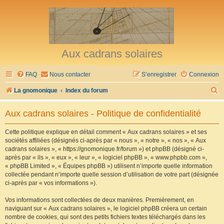
Aux cadrans solaires
FAQ
Nous contacter
S’enregistrer
Connexion
R
La gnomonique
Index du forum
e
Aux cadrans solaires - Politique de confidentialité
c
h
Cette politique explique en détail comment « Aux cadrans solaires » et ses
sociétés affiliées (désignés ci-après par « nous », « notre », « nos », « Aux
e
cadrans solaires », « https://gnomonique.fr/forum ») et phpBB (désigné ci-
r
après par « ils », « eux », « leur », « logiciel phpBB », « www.phpbb.com »,
« phpBB Limited », « Équipes phpBB ») utilisent n’importe quelle information
c
collectée pendant n’importe quelle session d’utilisation de votre part (désignée
h
ci-après par « vos informations »).
e
Vos informations sont collectées de deux manières. Premièrement, en
r
naviguant sur « Aux cadrans solaires », le logiciel phpBB créera un certain
nombre de cookies, qui sont des petits fichiers textes téléchargés dans les