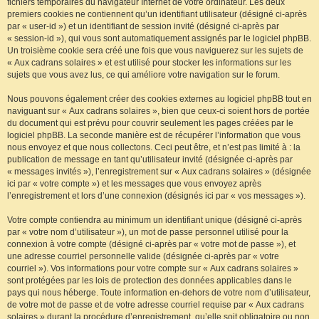
fichiers temporaires du navigateur Internet de votre ordinateur. Les deux
premiers cookies ne contiennent qu’un identifiant utilisateur (désigné ci-après
par « user-id ») et un identifiant de session invité (désigné ci-après par
« session-id »), qui vous sont automatiquement assignés par le logiciel phpBB.
Un troisième cookie sera créé une fois que vous naviguerez sur les sujets de
« Aux cadrans solaires » et est utilisé pour stocker les informations sur les
sujets que vous avez lus, ce qui améliore votre navigation sur le forum.
Nous pouvons également créer des cookies externes au logiciel phpBB tout en
naviguant sur « Aux cadrans solaires », bien que ceux-ci soient hors de portée
du document qui est prévu pour couvrir seulement les pages créées par le
logiciel phpBB. La seconde manière est de récupérer l’information que vous
nous envoyez et que nous collectons. Ceci peut être, et n’est pas limité à : la
publication de message en tant qu’utilisateur invité (désignée ci-après par
« messages invités »), l’enregistrement sur « Aux cadrans solaires » (désignée
ici par « votre compte ») et les messages que vous envoyez après
l’enregistrement et lors d’une connexion (désignés ici par « vos messages »).
Votre compte contiendra au minimum un identifiant unique (désigné ci-après
par « votre nom d’utilisateur »), un mot de passe personnel utilisé pour la
connexion à votre compte (désigné ci-après par « votre mot de passe »), et
une adresse courriel personnelle valide (désignée ci-après par « votre
courriel »). Vos informations pour votre compte sur « Aux cadrans solaires »
sont protégées par les lois de protection des données applicables dans le
pays qui nous héberge. Toute information en-dehors de votre nom d’utilisateur,
de votre mot de passe et de votre adresse courriel requise par « Aux cadrans
solaires » durant la procédure d’enregistrement, qu’elle soit obligatoire ou non,