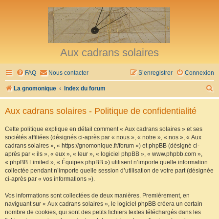
Aux cadrans solaires
FAQ
Nous contacter
S’enregistrer
Connexion
R
La gnomonique
Index du forum
e
Aux cadrans solaires - Politique de confidentialité
c
h
Cette politique explique en détail comment « Aux cadrans solaires » et ses
sociétés affiliées (désignés ci-après par « nous », « notre », « nos », « Aux
e
cadrans solaires », « https://gnomonique.fr/forum ») et phpBB (désigné ci-
r
après par « ils », « eux », « leur », « logiciel phpBB », « www.phpbb.com »,
« phpBB Limited », « Équipes phpBB ») utilisent n’importe quelle information
c
collectée pendant n’importe quelle session d’utilisation de votre part (désignée
h
ci-après par « vos informations »).
e
Vos informations sont collectées de deux manières. Premièrement, en
r
naviguant sur « Aux cadrans solaires », le logiciel phpBB créera un certain
nombre de cookies, qui sont des petits fichiers textes téléchargés dans les