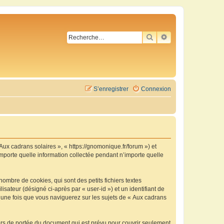
RECHERCHER
RECHERCHE AVA
S’enregistrer
Connexion
 Aux cadrans solaires », « https://gnomonique.fr/forum ») et
importe quelle information collectée pendant n’importe quelle
ombre de cookies, qui sont des petits fichiers textes
isateur (désigné ci-après par « user-id ») et un identifiant de
é une fois que vous naviguerez sur les sujets de « Aux cadrans
ors de portée du document qui est prévu pour couvrir seulement