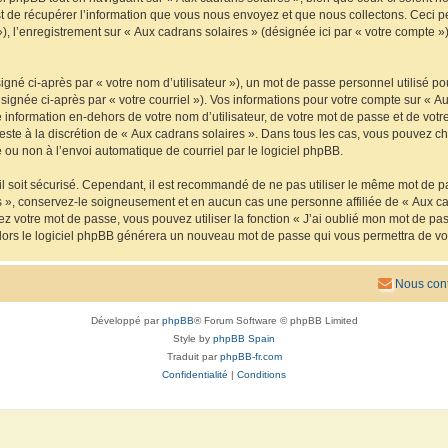
de récupérer l’information que vous nous envoyez et que nous collectons. Ceci peut 
 »), l’enregistrement sur « Aux cadrans solaires » (désignée ici par « votre compte
gné ci-après par « votre nom d’utilisateur »), un mot de passe personnel utilisé po
signée ci-après par « votre courriel »). Vos informations pour votre compte sur « Au
nformation en-dehors de votre nom d’utilisateur, de votre mot de passe et de votre
reste à la discrétion de « Aux cadrans solaires ». Dans tous les cas, vous pouvez ch
 ou non à l’envoi automatique de courriel par le logiciel phpBB.
l soit sécurisé. Cependant, il est recommandé de ne pas utiliser le même mot de pas
s », conservez-le soigneusement et en aucun cas une personne affiliée de « Aux ca
 votre mot de passe, vous pouvez utiliser la fonction « J’ai oublié mon mot de pa
, alors le logiciel phpBB générera un nouveau mot de passe qui vous permettra de v
Nous cont
Développé par
phpBB
® Forum Software © phpBB Limited
Style by
phpBB Spain
Traduit par
phpBB-fr.com
Confidentialité
|
Conditions