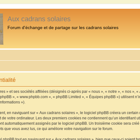
Aux cadrans solaires
Forum d'échange et de partage sur les cadrans solaires
tialité
s » et ses sociétés affiliées (désignés ci-après par « nous », « notre », « nos », «
iel phpBB », « www.phpbb.com », « phpBB Limited », « Équipes phpBB ») utilisent n’
informations »).
, en naviguant sur « Aux cadrans solaires », le logiciel phpBB créera un certain n
 de votre ordinateur. Les deux premiers cookies ne contiennent qu’un identifiant util
 sont automatiquement assignés par le logiciel phpBB. Un troisième cookie sera cré
jets que vous avez lus, ce qui améliore votre navigation sur le forum.
 phpBB tout en naviguant sur « Aux cadrans solaires », bien que ceux-ci soient h