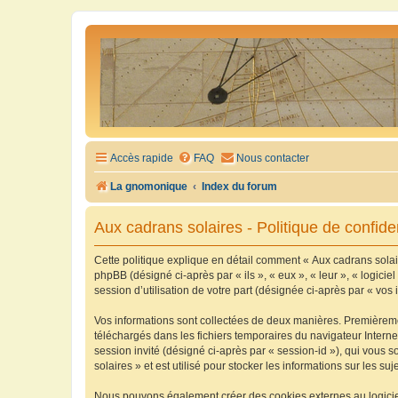
Accès rapide
FAQ
Nous contacter
La gnomonique
Index du forum
Aux cadrans solaires - Politique de confiden
Cette politique explique en détail comment « Aux cadrans solaire
phpBB (désigné ci-après par « ils », « eux », « leur », « logic
session d’utilisation de votre part (désignée ci-après par « vos 
Vos informations sont collectées de deux manières. Premièrement
téléchargés dans les fichiers temporaires du navigateur Internet
session invité (désigné ci-après par « session-id »), qui vous
solaires » et est utilisé pour stocker les informations sur les su
Nous pouvons également créer des cookies externes au logiciel