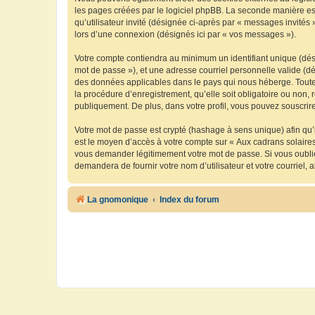
les pages créées par le logiciel phpBB. La seconde manière est 
qu’utilisateur invité (désignée ci-après par « messages invités
lors d’une connexion (désignés ici par « vos messages »).
Votre compte contiendra au minimum un identifiant unique (dési
mot de passe »), et une adresse courriel personnelle valide (dé
des données applicables dans le pays qui nous héberge. Toute i
la procédure d’enregistrement, qu’elle soit obligatoire ou non, 
publiquement. De plus, dans votre profil, vous pouvez souscrire
Votre mot de passe est crypté (hashage à sens unique) afin qu’i
est le moyen d’accès à votre compte sur « Aux cadrans solaire
vous demander légitimement votre mot de passe. Si vous oubliez
demandera de fournir votre nom d’utilisateur et votre courriel
La gnomonique
Index du forum