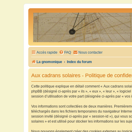
Accès rapide
FAQ
Nous contacter
La gnomonique
Index du forum
Aux cadrans solaires - Politique de confiden
Cette politique explique en détail comment « Aux cadrans solaire
phpBB (désigné ci-après par « ils », « eux », « leur », « logic
session d’utilisation de votre part (désignée ci-après par « vos 
Vos informations sont collectées de deux manières. Premièrement
téléchargés dans les fichiers temporaires du navigateur Internet
session invité (désigné ci-après par « session-id »), qui vous
solaires » et est utilisé pour stocker les informations sur les su
Nous pouvons également créer des cookies externes au logiciel