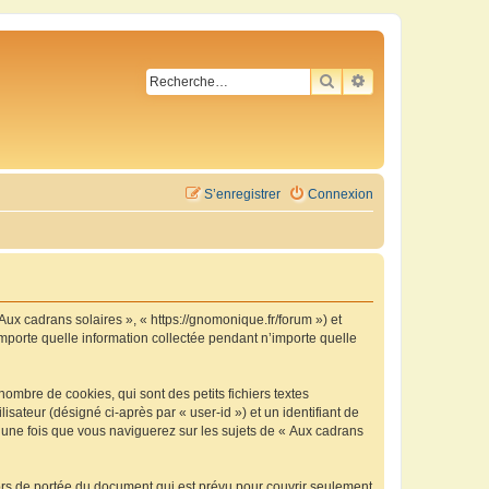
RECHERCHER
RECHERCHE AVA
S’enregistrer
Connexion
 Aux cadrans solaires », « https://gnomonique.fr/forum ») et
importe quelle information collectée pendant n’importe quelle
ombre de cookies, qui sont des petits fichiers textes
isateur (désigné ci-après par « user-id ») et un identifiant de
é une fois que vous naviguerez sur les sujets de « Aux cadrans
ors de portée du document qui est prévu pour couvrir seulement