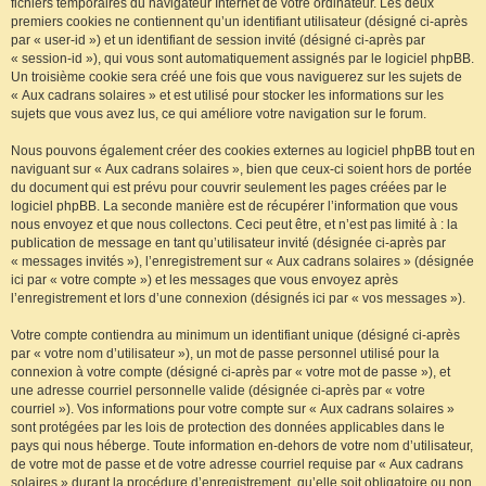
fichiers temporaires du navigateur Internet de votre ordinateur. Les deux
premiers cookies ne contiennent qu’un identifiant utilisateur (désigné ci-après
par « user-id ») et un identifiant de session invité (désigné ci-après par
« session-id »), qui vous sont automatiquement assignés par le logiciel phpBB.
Un troisième cookie sera créé une fois que vous naviguerez sur les sujets de
« Aux cadrans solaires » et est utilisé pour stocker les informations sur les
sujets que vous avez lus, ce qui améliore votre navigation sur le forum.
Nous pouvons également créer des cookies externes au logiciel phpBB tout en
naviguant sur « Aux cadrans solaires », bien que ceux-ci soient hors de portée
du document qui est prévu pour couvrir seulement les pages créées par le
logiciel phpBB. La seconde manière est de récupérer l’information que vous
nous envoyez et que nous collectons. Ceci peut être, et n’est pas limité à : la
publication de message en tant qu’utilisateur invité (désignée ci-après par
« messages invités »), l’enregistrement sur « Aux cadrans solaires » (désignée
ici par « votre compte ») et les messages que vous envoyez après
l’enregistrement et lors d’une connexion (désignés ici par « vos messages »).
Votre compte contiendra au minimum un identifiant unique (désigné ci-après
par « votre nom d’utilisateur »), un mot de passe personnel utilisé pour la
connexion à votre compte (désigné ci-après par « votre mot de passe »), et
une adresse courriel personnelle valide (désignée ci-après par « votre
courriel »). Vos informations pour votre compte sur « Aux cadrans solaires »
sont protégées par les lois de protection des données applicables dans le
pays qui nous héberge. Toute information en-dehors de votre nom d’utilisateur,
de votre mot de passe et de votre adresse courriel requise par « Aux cadrans
solaires » durant la procédure d’enregistrement, qu’elle soit obligatoire ou non,