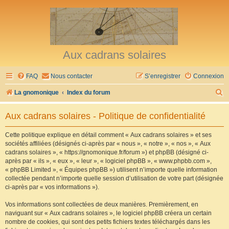
Aux cadrans solaires
FAQ
Nous contacter
S’enregistrer
Connexion
R
La gnomonique
Index du forum
e
Aux cadrans solaires - Politique de confidentialité
c
h
Cette politique explique en détail comment « Aux cadrans solaires » et ses
sociétés affiliées (désignés ci-après par « nous », « notre », « nos », « Aux
e
cadrans solaires », « https://gnomonique.fr/forum ») et phpBB (désigné ci-
r
après par « ils », « eux », « leur », « logiciel phpBB », « www.phpbb.com »,
« phpBB Limited », « Équipes phpBB ») utilisent n’importe quelle information
c
collectée pendant n’importe quelle session d’utilisation de votre part (désignée
h
ci-après par « vos informations »).
e
Vos informations sont collectées de deux manières. Premièrement, en
r
naviguant sur « Aux cadrans solaires », le logiciel phpBB créera un certain
nombre de cookies, qui sont des petits fichiers textes téléchargés dans les