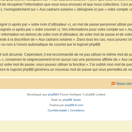
de récupérer l’information que vous nous envoyez et que nous collectons. Ceci peut 
 »), l’enregistrement sur « Aux cadrans solaires » (désignée ici par « votre compte
gné ci-après par « votre nom d’utilisateur »), un mot de passe personnel utilisé po
signée ci-après par « votre courriel »). Vos informations pour votre compte sur « Au
nformation en-dehors de votre nom d’utilisateur, de votre mot de passe et de votre
reste à la discrétion de « Aux cadrans solaires ». Dans tous les cas, vous pouvez ch
 ou non à l’envoi automatique de courriel par le logiciel phpBB.
l soit sécurisé. Cependant, il est recommandé de ne pas utiliser le même mot de pas
s », conservez-le soigneusement et en aucun cas une personne affiliée de « Aux ca
 votre mot de passe, vous pouvez utiliser la fonction « J’ai oublié mon mot de pa
, alors le logiciel phpBB générera un nouveau mot de passe qui vous permettra de v
Nous cont
Développé par
phpBB
® Forum Software © phpBB Limited
Style by
phpBB Spain
Traduit par
phpBB-fr.com
Confidentialité
|
Conditions