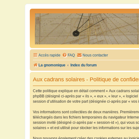
Accès rapide
FAQ
Nous contacter
La gnomonique
Index du forum
Aux cadrans solaires - Politique de confiden
Cette politique explique en détail comment « Aux cadrans solaire
phpBB (désigné ci-après par « ils », « eux », « leur », « logic
session d’utilisation de votre part (désignée ci-après par « vos 
Vos informations sont collectées de deux manières. Premièrement
téléchargés dans les fichiers temporaires du navigateur Internet
session invité (désigné ci-après par « session-id »), qui vous
solaires » et est utilisé pour stocker les informations sur les su
Nous pouvons également créer des cookies externes au logiciel