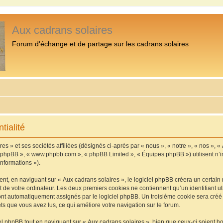
Aux cadrans solaires
Forum d'échange et de partage sur les cadrans solaires
tialité
s » et ses sociétés affiliées (désignés ci-après par « nous », « notre », « nos », «
iel phpBB », « www.phpbb.com », « phpBB Limited », « Équipes phpBB ») utilisent n’
informations »).
, en naviguant sur « Aux cadrans solaires », le logiciel phpBB créera un certain n
 de votre ordinateur. Les deux premiers cookies ne contiennent qu’un identifiant util
 sont automatiquement assignés par le logiciel phpBB. Un troisième cookie sera cré
jets que vous avez lus, ce qui améliore votre navigation sur le forum.
 phpBB tout en naviguant sur « Aux cadrans solaires », bien que ceux-ci soient h