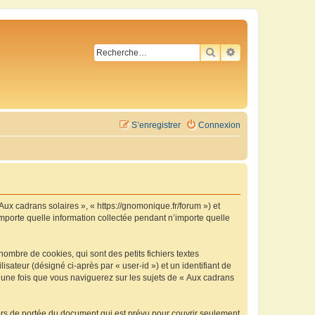
RECHERCHER
RECHERCHE AVA
S’enregistrer
Connexion
 Aux cadrans solaires », « https://gnomonique.fr/forum ») et
importe quelle information collectée pendant n’importe quelle
ombre de cookies, qui sont des petits fichiers textes
isateur (désigné ci-après par « user-id ») et un identifiant de
é une fois que vous naviguerez sur les sujets de « Aux cadrans
ors de portée du document qui est prévu pour couvrir seulement