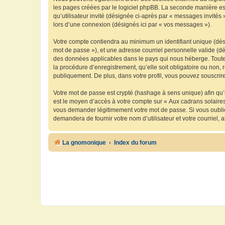
les pages créées par le logiciel phpBB. La seconde manière est 
qu’utilisateur invité (désignée ci-après par « messages invités
lors d’une connexion (désignés ici par « vos messages »).
Votre compte contiendra au minimum un identifiant unique (dési
mot de passe »), et une adresse courriel personnelle valide (dé
des données applicables dans le pays qui nous héberge. Toute i
la procédure d’enregistrement, qu’elle soit obligatoire ou non, 
publiquement. De plus, dans votre profil, vous pouvez souscrire
Votre mot de passe est crypté (hashage à sens unique) afin qu’i
est le moyen d’accès à votre compte sur « Aux cadrans solaire
vous demander légitimement votre mot de passe. Si vous oubliez
demandera de fournir votre nom d’utilisateur et votre courriel
La gnomonique
Index du forum