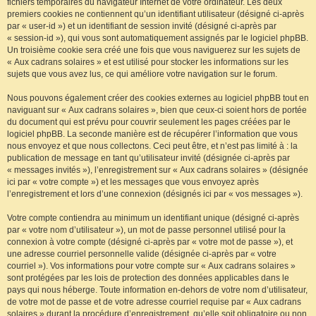
fichiers temporaires du navigateur Internet de votre ordinateur. Les deux
premiers cookies ne contiennent qu’un identifiant utilisateur (désigné ci-après
par « user-id ») et un identifiant de session invité (désigné ci-après par
« session-id »), qui vous sont automatiquement assignés par le logiciel phpBB.
Un troisième cookie sera créé une fois que vous naviguerez sur les sujets de
« Aux cadrans solaires » et est utilisé pour stocker les informations sur les
sujets que vous avez lus, ce qui améliore votre navigation sur le forum.
Nous pouvons également créer des cookies externes au logiciel phpBB tout en
naviguant sur « Aux cadrans solaires », bien que ceux-ci soient hors de portée
du document qui est prévu pour couvrir seulement les pages créées par le
logiciel phpBB. La seconde manière est de récupérer l’information que vous
nous envoyez et que nous collectons. Ceci peut être, et n’est pas limité à : la
publication de message en tant qu’utilisateur invité (désignée ci-après par
« messages invités »), l’enregistrement sur « Aux cadrans solaires » (désignée
ici par « votre compte ») et les messages que vous envoyez après
l’enregistrement et lors d’une connexion (désignés ici par « vos messages »).
Votre compte contiendra au minimum un identifiant unique (désigné ci-après
par « votre nom d’utilisateur »), un mot de passe personnel utilisé pour la
connexion à votre compte (désigné ci-après par « votre mot de passe »), et
une adresse courriel personnelle valide (désignée ci-après par « votre
courriel »). Vos informations pour votre compte sur « Aux cadrans solaires »
sont protégées par les lois de protection des données applicables dans le
pays qui nous héberge. Toute information en-dehors de votre nom d’utilisateur,
de votre mot de passe et de votre adresse courriel requise par « Aux cadrans
solaires » durant la procédure d’enregistrement, qu’elle soit obligatoire ou non,