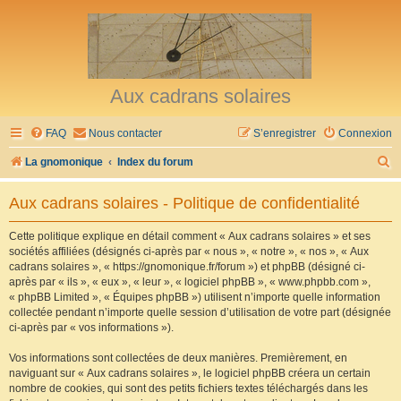
Aux cadrans solaires
FAQ
Nous contacter
S’enregistrer
Connexion
R
La gnomonique
Index du forum
e
Aux cadrans solaires - Politique de confidentialité
c
h
Cette politique explique en détail comment « Aux cadrans solaires » et ses
sociétés affiliées (désignés ci-après par « nous », « notre », « nos », « Aux
e
cadrans solaires », « https://gnomonique.fr/forum ») et phpBB (désigné ci-
r
après par « ils », « eux », « leur », « logiciel phpBB », « www.phpbb.com »,
« phpBB Limited », « Équipes phpBB ») utilisent n’importe quelle information
c
collectée pendant n’importe quelle session d’utilisation de votre part (désignée
h
ci-après par « vos informations »).
e
Vos informations sont collectées de deux manières. Premièrement, en
r
naviguant sur « Aux cadrans solaires », le logiciel phpBB créera un certain
nombre de cookies, qui sont des petits fichiers textes téléchargés dans les