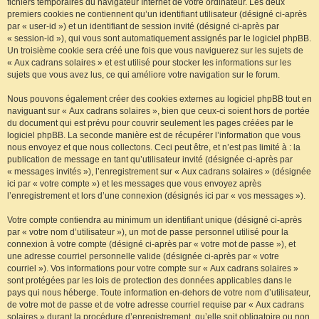
fichiers temporaires du navigateur Internet de votre ordinateur. Les deux
premiers cookies ne contiennent qu’un identifiant utilisateur (désigné ci-après
par « user-id ») et un identifiant de session invité (désigné ci-après par
« session-id »), qui vous sont automatiquement assignés par le logiciel phpBB.
Un troisième cookie sera créé une fois que vous naviguerez sur les sujets de
« Aux cadrans solaires » et est utilisé pour stocker les informations sur les
sujets que vous avez lus, ce qui améliore votre navigation sur le forum.
Nous pouvons également créer des cookies externes au logiciel phpBB tout en
naviguant sur « Aux cadrans solaires », bien que ceux-ci soient hors de portée
du document qui est prévu pour couvrir seulement les pages créées par le
logiciel phpBB. La seconde manière est de récupérer l’information que vous
nous envoyez et que nous collectons. Ceci peut être, et n’est pas limité à : la
publication de message en tant qu’utilisateur invité (désignée ci-après par
« messages invités »), l’enregistrement sur « Aux cadrans solaires » (désignée
ici par « votre compte ») et les messages que vous envoyez après
l’enregistrement et lors d’une connexion (désignés ici par « vos messages »).
Votre compte contiendra au minimum un identifiant unique (désigné ci-après
par « votre nom d’utilisateur »), un mot de passe personnel utilisé pour la
connexion à votre compte (désigné ci-après par « votre mot de passe »), et
une adresse courriel personnelle valide (désignée ci-après par « votre
courriel »). Vos informations pour votre compte sur « Aux cadrans solaires »
sont protégées par les lois de protection des données applicables dans le
pays qui nous héberge. Toute information en-dehors de votre nom d’utilisateur,
de votre mot de passe et de votre adresse courriel requise par « Aux cadrans
solaires » durant la procédure d’enregistrement, qu’elle soit obligatoire ou non,