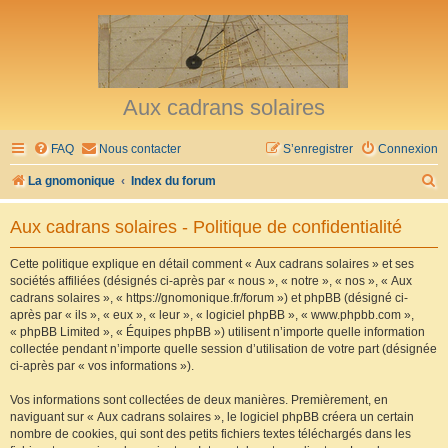
Aux cadrans solaires
FAQ
Nous contacter
S’enregistrer
Connexion
R
La gnomonique
Index du forum
e
Aux cadrans solaires - Politique de confidentialité
c
h
Cette politique explique en détail comment « Aux cadrans solaires » et ses
sociétés affiliées (désignés ci-après par « nous », « notre », « nos », « Aux
e
cadrans solaires », « https://gnomonique.fr/forum ») et phpBB (désigné ci-
r
après par « ils », « eux », « leur », « logiciel phpBB », « www.phpbb.com »,
« phpBB Limited », « Équipes phpBB ») utilisent n’importe quelle information
c
collectée pendant n’importe quelle session d’utilisation de votre part (désignée
h
ci-après par « vos informations »).
e
Vos informations sont collectées de deux manières. Premièrement, en
r
naviguant sur « Aux cadrans solaires », le logiciel phpBB créera un certain
nombre de cookies, qui sont des petits fichiers textes téléchargés dans les