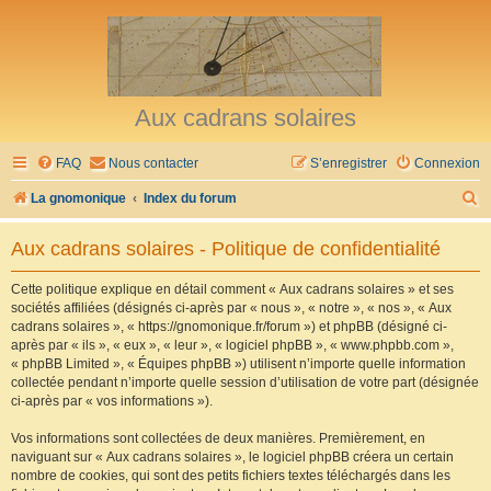
Aux cadrans solaires
FAQ
Nous contacter
S’enregistrer
Connexion
R
La gnomonique
Index du forum
e
Aux cadrans solaires - Politique de confidentialité
c
h
Cette politique explique en détail comment « Aux cadrans solaires » et ses
sociétés affiliées (désignés ci-après par « nous », « notre », « nos », « Aux
e
cadrans solaires », « https://gnomonique.fr/forum ») et phpBB (désigné ci-
r
après par « ils », « eux », « leur », « logiciel phpBB », « www.phpbb.com »,
« phpBB Limited », « Équipes phpBB ») utilisent n’importe quelle information
c
collectée pendant n’importe quelle session d’utilisation de votre part (désignée
h
ci-après par « vos informations »).
e
Vos informations sont collectées de deux manières. Premièrement, en
r
naviguant sur « Aux cadrans solaires », le logiciel phpBB créera un certain
nombre de cookies, qui sont des petits fichiers textes téléchargés dans les