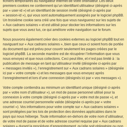
fichiers temporaires du navigateur Internet de votre ordinateur. Les deux
premiers cookies ne contiennent qu’un identifiant utilisateur (désigné ci-après
par « user-id ») et un identifiant de session invité (désigné ci-après par
« session-id »), qui vous sont automatiquement assignés par le logiciel phpBB.
Un troisième cookie sera créé une fois que vous naviguerez sur les sujets de
« Aux cadrans solaires » et est utilisé pour stocker les informations sur les
sujets que vous avez lus, ce qui améliore votre navigation sur le forum.
Nous pouvons également créer des cookies externes au logiciel phpBB tout en
naviguant sur « Aux cadrans solaires », bien que ceux-ci soient hors de portée
du document qui est prévu pour couvrir seulement les pages créées par le
logiciel phpBB. La seconde manière est de récupérer l’information que vous
nous envoyez et que nous collectons. Ceci peut être, et n’est pas limité à : la
publication de message en tant qu’utilisateur invité (désignée ci-après par
« messages invités »), l’enregistrement sur « Aux cadrans solaires » (désignée
ici par « votre compte ») et les messages que vous envoyez après
l’enregistrement et lors d’une connexion (désignés ici par « vos messages »).
Votre compte contiendra au minimum un identifiant unique (désigné ci-après
par « votre nom d’utilisateur »), un mot de passe personnel utilisé pour la
connexion à votre compte (désigné ci-après par « votre mot de passe »), et
une adresse courriel personnelle valide (désignée ci-après par « votre
courriel »). Vos informations pour votre compte sur « Aux cadrans solaires »
sont protégées par les lois de protection des données applicables dans le
pays qui nous héberge. Toute information en-dehors de votre nom d’utilisateur,
de votre mot de passe et de votre adresse courriel requise par « Aux cadrans
solaires » durant la procédure d’enregistrement, qu’elle soit obligatoire ou non,