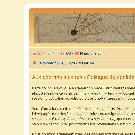
Accès rapide
FAQ
Nous contacter
La gnomonique
Index du forum
Aux cadrans solaires - Politique de confiden
Cette politique explique en détail comment « Aux cadrans solaire
phpBB (désigné ci-après par « ils », « eux », « leur », « logic
session d’utilisation de votre part (désignée ci-après par « vos 
Vos informations sont collectées de deux manières. Premièrement
téléchargés dans les fichiers temporaires du navigateur Internet
session invité (désigné ci-après par « session-id »), qui vous
solaires » et est utilisé pour stocker les informations sur les su
Nous pouvons également créer des cookies externes au logiciel