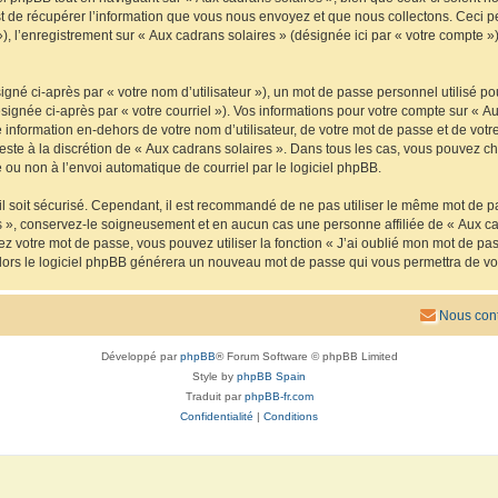
de récupérer l’information que vous nous envoyez et que nous collectons. Ceci peut 
 »), l’enregistrement sur « Aux cadrans solaires » (désignée ici par « votre compte
gné ci-après par « votre nom d’utilisateur »), un mot de passe personnel utilisé po
signée ci-après par « votre courriel »). Vos informations pour votre compte sur « Au
nformation en-dehors de votre nom d’utilisateur, de votre mot de passe et de votre
reste à la discrétion de « Aux cadrans solaires ». Dans tous les cas, vous pouvez ch
 ou non à l’envoi automatique de courriel par le logiciel phpBB.
l soit sécurisé. Cependant, il est recommandé de ne pas utiliser le même mot de pas
s », conservez-le soigneusement et en aucun cas une personne affiliée de « Aux ca
 votre mot de passe, vous pouvez utiliser la fonction « J’ai oublié mon mot de pa
, alors le logiciel phpBB générera un nouveau mot de passe qui vous permettra de v
Nous cont
Développé par
phpBB
® Forum Software © phpBB Limited
Style by
phpBB Spain
Traduit par
phpBB-fr.com
Confidentialité
|
Conditions