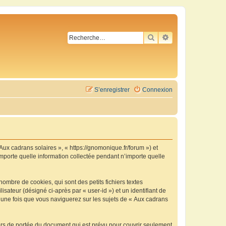
RECHERCHER
RECHERCHE AVA
S’enregistrer
Connexion
 Aux cadrans solaires », « https://gnomonique.fr/forum ») et
importe quelle information collectée pendant n’importe quelle
ombre de cookies, qui sont des petits fichiers textes
isateur (désigné ci-après par « user-id ») et un identifiant de
é une fois que vous naviguerez sur les sujets de « Aux cadrans
ors de portée du document qui est prévu pour couvrir seulement