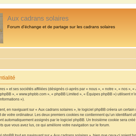
Aux cadrans solaires
Forum d'échange et de partage sur les cadrans solaires
tialité
s » et ses sociétés affiliées (désignés ci-après par « nous », « notre », « nos », «
iel phpBB », « www.phpbb.com », « phpBB Limited », « Équipes phpBB ») utilisent n’
informations »).
, en naviguant sur « Aux cadrans solaires », le logiciel phpBB créera un certain n
 de votre ordinateur. Les deux premiers cookies ne contiennent qu’un identifiant util
 sont automatiquement assignés par le logiciel phpBB. Un troisième cookie sera cré
jets que vous avez lus, ce qui améliore votre navigation sur le forum.
 phpBB tout en naviguant sur « Aux cadrans solaires », bien que ceux-ci soient h