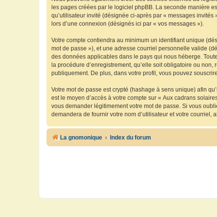
les pages créées par le logiciel phpBB. La seconde manière est 
qu’utilisateur invité (désignée ci-après par « messages invités
lors d’une connexion (désignés ici par « vos messages »).
Votre compte contiendra au minimum un identifiant unique (dési
mot de passe »), et une adresse courriel personnelle valide (dé
des données applicables dans le pays qui nous héberge. Toute i
la procédure d’enregistrement, qu’elle soit obligatoire ou non, 
publiquement. De plus, dans votre profil, vous pouvez souscrire
Votre mot de passe est crypté (hashage à sens unique) afin qu’i
est le moyen d’accès à votre compte sur « Aux cadrans solaire
vous demander légitimement votre mot de passe. Si vous oubliez
demandera de fournir votre nom d’utilisateur et votre courriel
La gnomonique
Index du forum