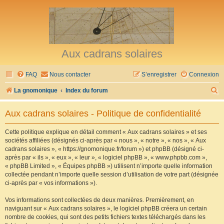
Aux cadrans solaires
FAQ
Nous contacter
S’enregistrer
Connexion
R
La gnomonique
Index du forum
e
Aux cadrans solaires - Politique de confidentialité
c
h
Cette politique explique en détail comment « Aux cadrans solaires » et ses
sociétés affiliées (désignés ci-après par « nous », « notre », « nos », « Aux
e
cadrans solaires », « https://gnomonique.fr/forum ») et phpBB (désigné ci-
r
après par « ils », « eux », « leur », « logiciel phpBB », « www.phpbb.com »,
« phpBB Limited », « Équipes phpBB ») utilisent n’importe quelle information
c
collectée pendant n’importe quelle session d’utilisation de votre part (désignée
h
ci-après par « vos informations »).
e
Vos informations sont collectées de deux manières. Premièrement, en
r
naviguant sur « Aux cadrans solaires », le logiciel phpBB créera un certain
nombre de cookies, qui sont des petits fichiers textes téléchargés dans les