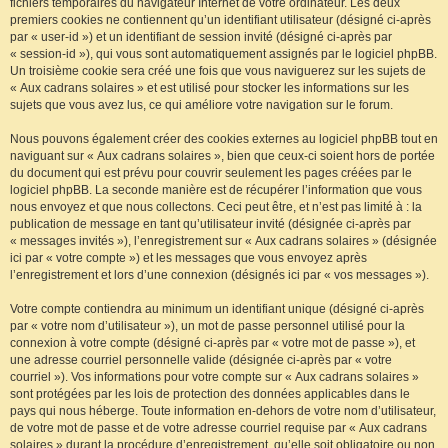
fichiers temporaires du navigateur Internet de votre ordinateur. Les deux
premiers cookies ne contiennent qu’un identifiant utilisateur (désigné ci-après
par « user-id ») et un identifiant de session invité (désigné ci-après par
« session-id »), qui vous sont automatiquement assignés par le logiciel phpBB.
Un troisième cookie sera créé une fois que vous naviguerez sur les sujets de
« Aux cadrans solaires » et est utilisé pour stocker les informations sur les
sujets que vous avez lus, ce qui améliore votre navigation sur le forum.
Nous pouvons également créer des cookies externes au logiciel phpBB tout en
naviguant sur « Aux cadrans solaires », bien que ceux-ci soient hors de portée
du document qui est prévu pour couvrir seulement les pages créées par le
logiciel phpBB. La seconde manière est de récupérer l’information que vous
nous envoyez et que nous collectons. Ceci peut être, et n’est pas limité à : la
publication de message en tant qu’utilisateur invité (désignée ci-après par
« messages invités »), l’enregistrement sur « Aux cadrans solaires » (désignée
ici par « votre compte ») et les messages que vous envoyez après
l’enregistrement et lors d’une connexion (désignés ici par « vos messages »).
Votre compte contiendra au minimum un identifiant unique (désigné ci-après
par « votre nom d’utilisateur »), un mot de passe personnel utilisé pour la
connexion à votre compte (désigné ci-après par « votre mot de passe »), et
une adresse courriel personnelle valide (désignée ci-après par « votre
courriel »). Vos informations pour votre compte sur « Aux cadrans solaires »
sont protégées par les lois de protection des données applicables dans le
pays qui nous héberge. Toute information en-dehors de votre nom d’utilisateur,
de votre mot de passe et de votre adresse courriel requise par « Aux cadrans
solaires » durant la procédure d’enregistrement, qu’elle soit obligatoire ou non,