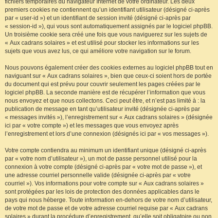
fichiers temporaires du navigateur Internet de votre ordinateur. Les deux
premiers cookies ne contiennent qu’un identifiant utilisateur (désigné ci-après
par « user-id ») et un identifiant de session invité (désigné ci-après par
« session-id »), qui vous sont automatiquement assignés par le logiciel phpBB.
Un troisième cookie sera créé une fois que vous naviguerez sur les sujets de
« Aux cadrans solaires » et est utilisé pour stocker les informations sur les
sujets que vous avez lus, ce qui améliore votre navigation sur le forum.
Nous pouvons également créer des cookies externes au logiciel phpBB tout en
naviguant sur « Aux cadrans solaires », bien que ceux-ci soient hors de portée
du document qui est prévu pour couvrir seulement les pages créées par le
logiciel phpBB. La seconde manière est de récupérer l’information que vous
nous envoyez et que nous collectons. Ceci peut être, et n’est pas limité à : la
publication de message en tant qu’utilisateur invité (désignée ci-après par
« messages invités »), l’enregistrement sur « Aux cadrans solaires » (désignée
ici par « votre compte ») et les messages que vous envoyez après
l’enregistrement et lors d’une connexion (désignés ici par « vos messages »).
Votre compte contiendra au minimum un identifiant unique (désigné ci-après
par « votre nom d’utilisateur »), un mot de passe personnel utilisé pour la
connexion à votre compte (désigné ci-après par « votre mot de passe »), et
une adresse courriel personnelle valide (désignée ci-après par « votre
courriel »). Vos informations pour votre compte sur « Aux cadrans solaires »
sont protégées par les lois de protection des données applicables dans le
pays qui nous héberge. Toute information en-dehors de votre nom d’utilisateur,
de votre mot de passe et de votre adresse courriel requise par « Aux cadrans
solaires » durant la procédure d’enregistrement, qu’elle soit obligatoire ou non,