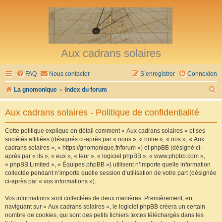
Aux cadrans solaires
FAQ
Nous contacter
S’enregistrer
Connexion
R
La gnomonique
Index du forum
e
Aux cadrans solaires - Politique de confidentialité
c
h
Cette politique explique en détail comment « Aux cadrans solaires » et ses
sociétés affiliées (désignés ci-après par « nous », « notre », « nos », « Aux
e
cadrans solaires », « https://gnomonique.fr/forum ») et phpBB (désigné ci-
r
après par « ils », « eux », « leur », « logiciel phpBB », « www.phpbb.com »,
« phpBB Limited », « Équipes phpBB ») utilisent n’importe quelle information
c
collectée pendant n’importe quelle session d’utilisation de votre part (désignée
h
ci-après par « vos informations »).
e
Vos informations sont collectées de deux manières. Premièrement, en
r
naviguant sur « Aux cadrans solaires », le logiciel phpBB créera un certain
nombre de cookies, qui sont des petits fichiers textes téléchargés dans les