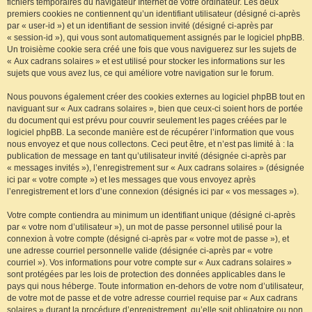
fichiers temporaires du navigateur Internet de votre ordinateur. Les deux
premiers cookies ne contiennent qu’un identifiant utilisateur (désigné ci-après
par « user-id ») et un identifiant de session invité (désigné ci-après par
« session-id »), qui vous sont automatiquement assignés par le logiciel phpBB.
Un troisième cookie sera créé une fois que vous naviguerez sur les sujets de
« Aux cadrans solaires » et est utilisé pour stocker les informations sur les
sujets que vous avez lus, ce qui améliore votre navigation sur le forum.
Nous pouvons également créer des cookies externes au logiciel phpBB tout en
naviguant sur « Aux cadrans solaires », bien que ceux-ci soient hors de portée
du document qui est prévu pour couvrir seulement les pages créées par le
logiciel phpBB. La seconde manière est de récupérer l’information que vous
nous envoyez et que nous collectons. Ceci peut être, et n’est pas limité à : la
publication de message en tant qu’utilisateur invité (désignée ci-après par
« messages invités »), l’enregistrement sur « Aux cadrans solaires » (désignée
ici par « votre compte ») et les messages que vous envoyez après
l’enregistrement et lors d’une connexion (désignés ici par « vos messages »).
Votre compte contiendra au minimum un identifiant unique (désigné ci-après
par « votre nom d’utilisateur »), un mot de passe personnel utilisé pour la
connexion à votre compte (désigné ci-après par « votre mot de passe »), et
une adresse courriel personnelle valide (désignée ci-après par « votre
courriel »). Vos informations pour votre compte sur « Aux cadrans solaires »
sont protégées par les lois de protection des données applicables dans le
pays qui nous héberge. Toute information en-dehors de votre nom d’utilisateur,
de votre mot de passe et de votre adresse courriel requise par « Aux cadrans
solaires » durant la procédure d’enregistrement, qu’elle soit obligatoire ou non,