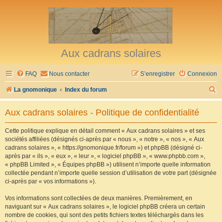
Aux cadrans solaires
FAQ
Nous contacter
S’enregistrer
Connexion
R
La gnomonique
Index du forum
e
Aux cadrans solaires - Politique de confidentialité
c
h
Cette politique explique en détail comment « Aux cadrans solaires » et ses
sociétés affiliées (désignés ci-après par « nous », « notre », « nos », « Aux
e
cadrans solaires », « https://gnomonique.fr/forum ») et phpBB (désigné ci-
r
après par « ils », « eux », « leur », « logiciel phpBB », « www.phpbb.com »,
« phpBB Limited », « Équipes phpBB ») utilisent n’importe quelle information
c
collectée pendant n’importe quelle session d’utilisation de votre part (désignée
h
ci-après par « vos informations »).
e
Vos informations sont collectées de deux manières. Premièrement, en
r
naviguant sur « Aux cadrans solaires », le logiciel phpBB créera un certain
nombre de cookies, qui sont des petits fichiers textes téléchargés dans les